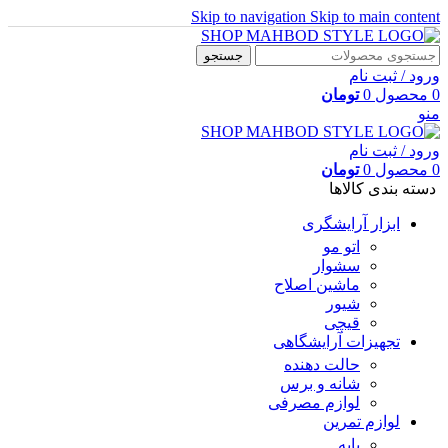
Skip to navigation
Skip to main content
جستجو
ورود / ثبت نام
0
محصول
0
تومان
منو
ورود / ثبت نام
0
محصول
0
تومان
دسته بندی کالاها
ابزار آرایشگری
اتو مو
سشوار
ماشین اصلاح
شیور
قیچی
تجهیزات آرایشگاهی
حالت دهنده
شانه و برس
لوازم مصرفی
لوازم تمرین
پایه