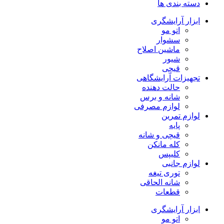
دسته بندی ها
ابزار آرایشگری
اتو مو
سشوار
ماشین اصلاح
شیور
قیچی
تجهیزات آرایشگاهی
حالت دهنده
شانه و برس
لوازم مصرفی
لوازم تمرین
پایه
قیچی و شانه
کله مانکن
کلیپس
لوازم جانبی
توری تیغه
شانه الحاقی
قطعات
ابزار آرایشگری
اتو مو