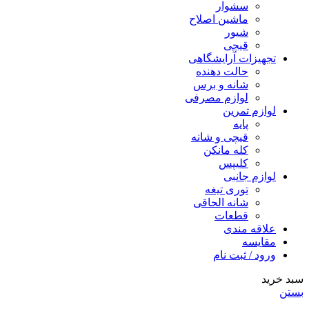
سشوار
ماشین اصلاح
شیور
قیچی
تجهیزات آرایشگاهی
حالت دهنده
شانه و برس
لوازم مصرفی
لوازم تمرین
پایه
قیچی و شانه
کله مانکن
کلیپس
لوازم جانبی
توری تیغه
شانه الحاقی
قطعات
علاقه مندی
مقایسه
ورود / ثبت نام
سبد خرید
بستن