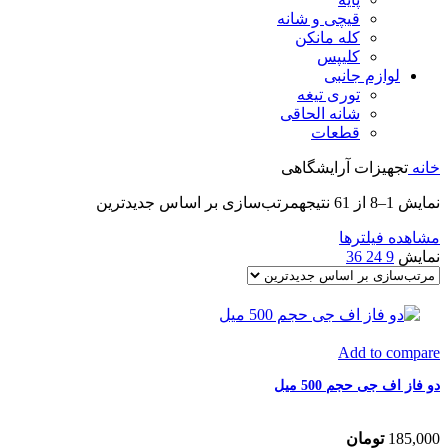
قیچی و شانه
کله مانکن
کلیپس
لوازم جانبی
توری تیغه
شانه الحاقی
قطعات
خانه
تجهیزات آرایشگاهی
نمایش 1–8 از 61 نتیجه
مرتب‌سازی بر اساس جدیدترین
مشاهده فیلترها
نمایش
9
24
36
Add to compare
دو فاز اف جی حجم 500 میل
185,000
تومان