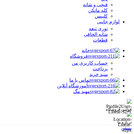
قیچی و شانه
کله مانکن
کلیپس
لوازم جانبی
توری تیغه
شانه الحاقی
قطعات
خانه
فروشگاه
حساب کاربری من
پرداخت
سبد خرید
تماس با ما
آموزشگاه آنلاین
مهبد مگ
قوانین فروشگاه
درباره ما
بستن