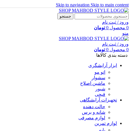
Skip to navigation
Skip to main content
جستجو
ورود / ثبت نام
0
محصول
0
تومان
منو
ورود / ثبت نام
0
محصول
0
تومان
دسته بندی کالاها
ابزار آرایشگری
اتو مو
سشوار
ماشین اصلاح
شیور
قیچی
تجهیزات آرایشگاهی
حالت دهنده
شانه و برس
لوازم مصرفی
لوازم تمرین
پایه