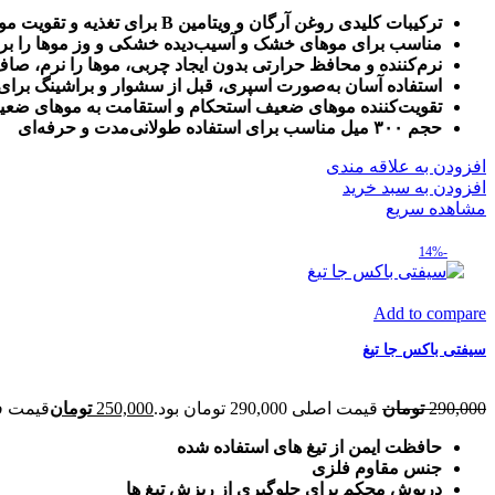
ترکیبات کلیدی روغن آرگان و ویتامین B برای تغذیه و تقویت مو
مناسب برای موهای خشک و آسیب‌دیده خشکی و وز موها را برط
نرم‌کننده و محافظ حرارتی بدون ایجاد چربی، موها را نرم، 
استفاده آسان به‌صورت اسپری، قبل از سشوار و براشینگ برا
تقویت‌کننده موهای ضعیف استحکام و استقامت به موهای ض
حجم ۳۰۰ میل مناسب برای استفاده طولانی‌مدت و حرفه‌ای
افزودن به علاقه مندی
افزودن به سبد خرید
مشاهده سریع
-14%
Add to compare
سیفتی باکس جا تیغ
290,000
تومان
قیمت اصلی 290,000 تومان بود.
250,000
تومان
قیمت فعلی 50,000
حافظت ایمن از تیغ های استفاده شده
جنس مقاوم فلزی
درپوش محکم برای جلوگیری از ریزش تیغ ها