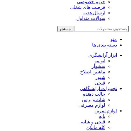
حریم خصوصی
فرصت های شغلی
ارسال هدیه
سوالات متداول
جستجو
منو
دسته بندی ها
ابزار آرایشگری
اتو مو
سشوار
ماشین اصلاح
شیور
قیچی
تجهیزات آرایشگاهی
حالت دهنده
شانه و برس
لوازم مصرفی
لوازم تمرین
پایه
قیچی و شانه
کله مانکن