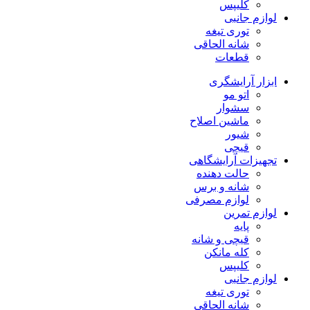
کلیپس
لوازم جانبی
توری تیغه
شانه الحاقی
قطعات
ابزار آرایشگری
اتو مو
سشوار
ماشین اصلاح
شیور
قیچی
تجهیزات آرایشگاهی
حالت دهنده
شانه و برس
لوازم مصرفی
لوازم تمرین
پایه
قیچی و شانه
کله مانکن
کلیپس
لوازم جانبی
توری تیغه
شانه الحاقی