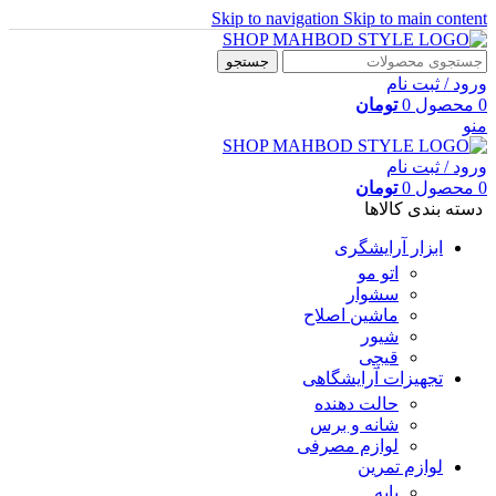
Skip to navigation
Skip to main content
جستجو
ورود / ثبت نام
0
محصول
0
تومان
منو
ورود / ثبت نام
0
محصول
0
تومان
دسته بندی کالاها
ابزار آرایشگری
اتو مو
سشوار
ماشین اصلاح
شیور
قیچی
تجهیزات آرایشگاهی
حالت دهنده
شانه و برس
لوازم مصرفی
لوازم تمرین
پایه