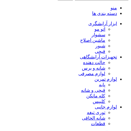
منو
دسته بندی ها
ابزار آرایشگری
اتو مو
سشوار
ماشین اصلاح
شیور
قیچی
تجهیزات آرایشگاهی
حالت دهنده
شانه و برس
لوازم مصرفی
لوازم تمرین
پایه
قیچی و شانه
کله مانکن
کلیپس
لوازم جانبی
توری تیغه
شانه الحاقی
قطعات