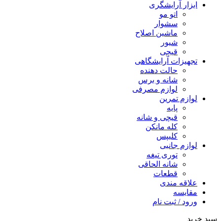
ابزار آرایشگری
اتو مو
سشوار
ماشین اصلاح
شیور
قیچی
تجهیزات آرایشگاهی
حالت دهنده
شانه و برس
لوازم مصرفی
لوازم تمرین
پایه
قیچی و شانه
کله مانکن
کلیپس
لوازم جانبی
توری تیغه
شانه الحاقی
قطعات
علاقه مندی
مقایسه
ورود / ثبت نام
سبد خرید