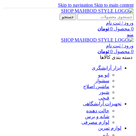
Skip to navigation
Skip to main content
جستجو
ورود / ثبت نام
0
محصول
0
تومان
منو
ورود / ثبت نام
0
محصول
0
تومان
دسته بندی کالاها
ابزار آرایشگری
اتو مو
سشوار
ماشین اصلاح
شیور
قیچی
تجهیزات آرایشگاهی
حالت دهنده
شانه و برس
لوازم مصرفی
لوازم تمرین
پایه