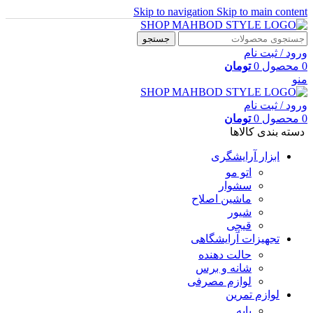
Skip to navigation
Skip to main content
جستجو
ورود / ثبت نام
0
محصول
0
تومان
منو
ورود / ثبت نام
0
محصول
0
تومان
دسته بندی کالاها
ابزار آرایشگری
اتو مو
سشوار
ماشین اصلاح
شیور
قیچی
تجهیزات آرایشگاهی
حالت دهنده
شانه و برس
لوازم مصرفی
لوازم تمرین
پایه