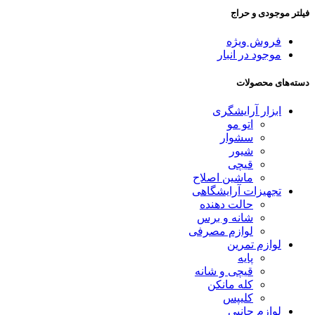
فیلتر موجودی و حراج
فروش ویژه
موجود در انبار
دسته‌های محصولات
ابزار آرایشگری
اتو مو
سشوار
شیور
قیچی
ماشین اصلاح
تجهیزات آرایشگاهی
حالت دهنده
شانه و برس
لوازم مصرفی
لوازم تمرین
پایه
قیچی و شانه
کله مانکن
کلیپس
لوازم جانبی