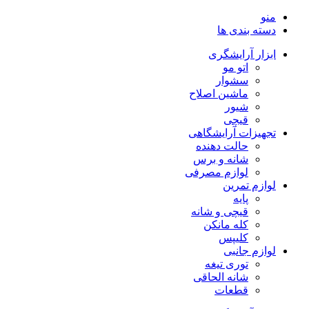
منو
دسته بندی ها
ابزار آرایشگری
اتو مو
سشوار
ماشین اصلاح
شیور
قیچی
تجهیزات آرایشگاهی
حالت دهنده
شانه و برس
لوازم مصرفی
لوازم تمرین
پایه
قیچی و شانه
کله مانکن
کلیپس
لوازم جانبی
توری تیغه
شانه الحاقی
قطعات