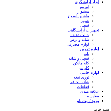
ابزار آرایشگری
اتو مو
سشوار
ماشین اصلاح
شیور
قیچی
تجهیزات آرایشگاهی
حالت دهنده
شانه و برس
لوازم مصرفی
لوازم تمرین
پایه
قیچی و شانه
کله مانکن
کلیپس
لوازم جانبی
توری تیغه
شانه الحاقی
قطعات
علاقه مندی
مقایسه
ورود / ثبت نام
سبد خرید