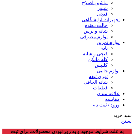
ماشین اصلاح
شیور
قیچی
تجهیزات آرایشگاهی
حالت دهنده
شانه و برس
لوازم مصرفی
لوازم تمرین
پایه
قیچی و شانه
کله مانکن
کلیپس
لوازم جانبی
توری تیغه
شانه الحاقی
قطعات
علاقه مندی
مقایسه
ورود / ثبت نام
سبد خرید
بستن
به علت شرایط موجود و به روز نبودن محصولات، برای ثبت