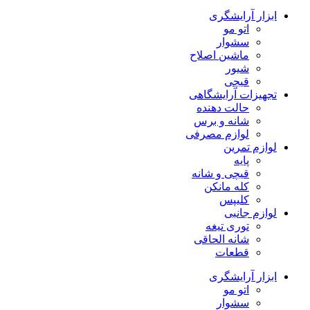
ابزار آرایشگری
اتو مو
سشوار
ماشین اصلاح
شیور
قیچی
تجهیزات آرایشگاهی
حالت دهنده
شانه و برس
لوازم مصرفی
لوازم تمرین
پایه
قیچی و شانه
کله مانکن
کلیپس
لوازم جانبی
توری تیغه
شانه الحاقی
قطعات
ابزار آرایشگری
اتو مو
سشوار