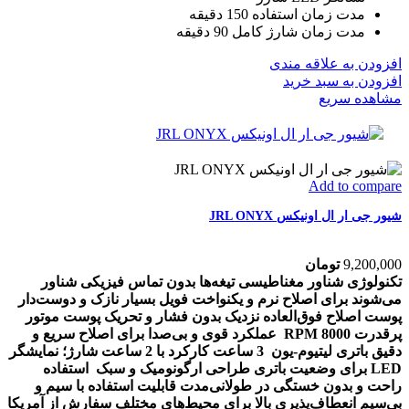
مدت زمان استفاده 150 دقیقه
مدت زمان شارژ کامل 90 دقیقه
افزودن به علاقه مندی
افزودن به سبد خرید
مشاهده سریع
Add to compare
شیور جی ار ال اونیکس JRL ONYX
9,200,000
تومان
تکنولوژی شناور مغناطیسی تیغه‌ها بدون تماس فیزیکی شناور
می‌شوند برای اصلاح نرم و یکنواخت
فویل بسیار نازک و دوست‌دار
پوست اصلاح فوق‌العاده نزدیک بدون فشار و تحریک پوست
موتور
پرقدرت 8000 RPM عملکرد قوی و بی‌صدا برای اصلاح سریع و
دقیق
باتری لیتیوم-یون 3 ساعت کارکرد با 2 ساعت شارژ؛ نمایشگر
LED برای وضعیت باتری
طراحی ارگونومیک و سبک استفاده
راحت و بدون خستگی در طولانی‌مدت
قابلیت استفاده با سیم و
بی‌سیم انعطاف‌پذیری بالا برای محیط‌های مختلف
سفارش از آمریکا