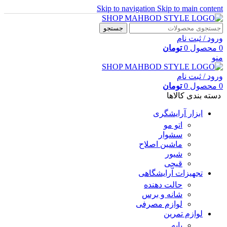
Skip to navigation
Skip to main content
جستجو
ورود / ثبت نام
0
محصول
0
تومان
منو
ورود / ثبت نام
0
محصول
0
تومان
دسته بندی کالاها
ابزار آرایشگری
اتو مو
سشوار
ماشین اصلاح
شیور
قیچی
تجهیزات آرایشگاهی
حالت دهنده
شانه و برس
لوازم مصرفی
لوازم تمرین
پایه