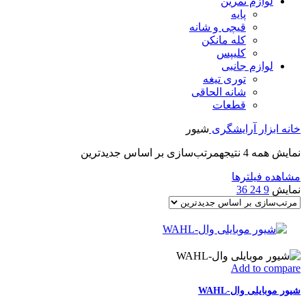
لوازم تمرین
پایه
قیچی و شانه
کله مانکن
کلیپس
لوازم جانبی
توری تیغه
شانه الحاقی
قطعات
خانه
ابزار آرایشگری
شیور
نمایش همه 4 نتیجه
مرتب‌سازی بر اساس جدیدترین
مشاهده فیلترها
نمایش
9
24
36
Add to compare
شیور موبایلی وال-WAHL