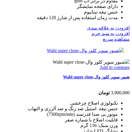
مقاوم در برابر اب ipx6
دارای صفحه نمایشگر
جنس تیغه تیتانیوم
مدت زمان استفاده پس از شارژ
120 دقیقه
افزودن به علاقه مندی
افزودن به سبد خرید
مشاهده سریع
Add to compare
شیور سوپر کلوز وال-Wahl super close
3,900,000
تومان
تکنولوژی اصلاح چرخشی
جنس تیغه استیل ضد زنگ و ضد آلرژی و التهاب
موتور بی صدا قدرتمند (7500rpm/min)
قابلیت اصلاح با شماره صفر
وزن سبک: 136 گرم
نشانگر LED شارژ