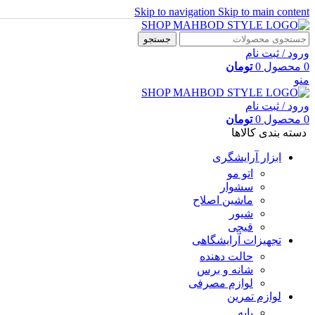
Skip to navigation
Skip to main content
جستجو
ورود / ثبت نام
0
محصول
0
تومان
منو
ورود / ثبت نام
0
محصول
0
تومان
دسته بندی کالاها
ابزار آرایشگری
اتو مو
سشوار
ماشین اصلاح
شیور
قیچی
تجهیزات آرایشگاهی
حالت دهنده
شانه و برس
لوازم مصرفی
لوازم تمرین
پایه