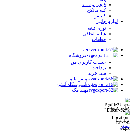
قیچی و شانه
کله مانکن
کلیپس
لوازم جانبی
توری تیغه
شانه الحاقی
قطعات
خانه
فروشگاه
حساب کاربری من
پرداخت
سبد خرید
تماس با ما
آموزشگاه آنلاین
مهبد مگ
قوانین فروشگاه
درباره ما
بستن