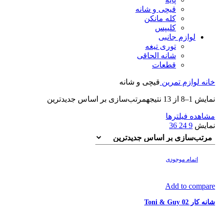
قیچی و شانه
کله مانکن
کلیپس
لوازم جانبی
توری تیغه
شانه الحاقی
قطعات
خانه
لوازم تمرین
قیچی و شانه
نمایش 1–8 از 13 نتیجه
مرتب‌سازی بر اساس جدیدترین
مشاهده فیلترها
نمایش
9
24
36
اتمام موجودی
Add to compare
شانه کار 02 Toni & Guy