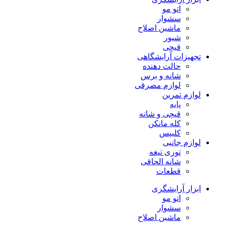
اتو مو
سشوار
ماشین اصلاح
شیور
قیچی
تجهیزات آرایشگاهی
حالت دهنده
شانه و برس
لوازم مصرفی
لوازم تمرین
پایه
قیچی و شانه
کله مانکن
کلیپس
لوازم جانبی
توری تیغه
شانه الحاقی
قطعات
ابزار آرایشگری
اتو مو
سشوار
ماشین اصلاح