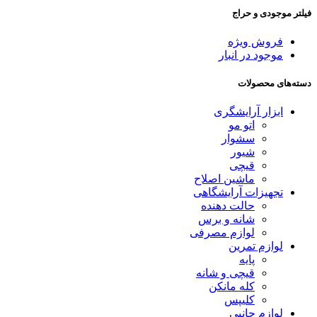
فیلتر موجودی و حراج
فروش ویژه
موجود در انبار
دسته‌های محصولات
ابزار آرایشگری
اتو مو
سشوار
شیور
قیچی
ماشین اصلاح
تجهیزات آرایشگاهی
حالت دهنده
شانه و برس
لوازم مصرفی
لوازم تمرین
پایه
قیچی و شانه
کله مانکن
کلیپس
لوازم جانبی