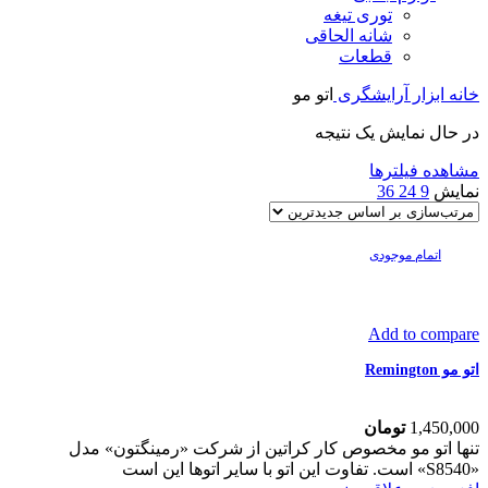
توری تیغه
شانه الحاقی
قطعات
خانه
ابزار آرایشگری
اتو مو
در حال نمایش یک نتیجه
مشاهده فیلترها
نمایش
9
24
36
اتمام موجودی
Add to compare
اتو مو Remington
1,450,000
تومان
تنها اتو مو مخصوص کار کراتین از شرکت «رمینگتون» مدل
«S8540» است. تفاوت این اتو با سایر اتوها این است