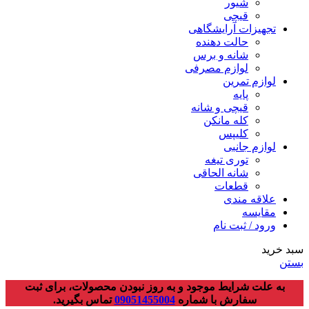
شیور
قیچی
تجهیزات آرایشگاهی
حالت دهنده
شانه و برس
لوازم مصرفی
لوازم تمرین
پایه
قیچی و شانه
کله مانکن
کلیپس
لوازم جانبی
توری تیغه
شانه الحاقی
قطعات
علاقه مندی
مقایسه
ورود / ثبت نام
سبد خرید
بستن
به علت شرایط موجود و به روز نبودن محصولات، برای ثبت
سفارش با شماره
09051455004
تماس بگیرید.