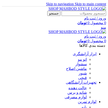
Skip to navigation
Skip to main content
جستجو
ورود / ثبت نام
0
محصول
0
تومان
منو
ورود / ثبت نام
0
محصول
0
تومان
دسته بندی کالاها
ابزار آرایشگری
اتو مو
سشوار
ماشین اصلاح
شیور
قیچی
تجهیزات آرایشگاهی
حالت دهنده
شانه و برس
لوازم مصرفی
لوازم تمرین
پایه