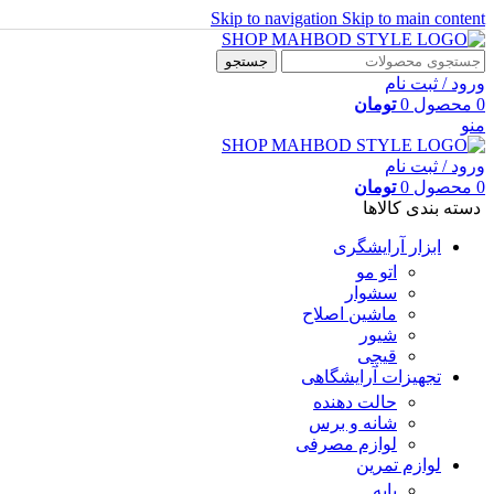
Skip to navigation
Skip to main content
جستجو
ورود / ثبت نام
0
محصول
0
تومان
منو
ورود / ثبت نام
0
محصول
0
تومان
دسته بندی کالاها
ابزار آرایشگری
اتو مو
سشوار
ماشین اصلاح
شیور
قیچی
تجهیزات آرایشگاهی
حالت دهنده
شانه و برس
لوازم مصرفی
لوازم تمرین
پایه