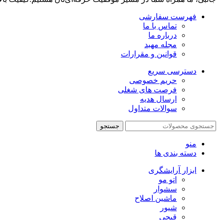
فهرست سفارشی
تماس با ما
درباره ما
مجله مهبد
قوانین و مقرارات
دسترسی سریع
حریم خصوصی
فرصت های شغلی
ارسال هدیه
سوالات متداول
جستجو
منو
دسته بندی ها
ابزار آرایشگری
اتو مو
سشوار
ماشین اصلاح
شیور
قیچی