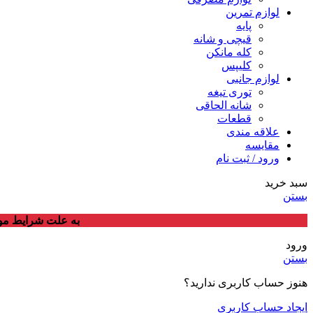
لوازم تمرین
پایه
قیچی و شانه
کله مانکن
کلیپس
لوازم جانبی
توری تیغه
شانه الحاقی
قطعات
علاقه مندی
مقایسه
ورود / ثبت نام
سبد خرید
بستن
به علت شرایط موج
ورود
بستن
هنوز حساب کاربری ندارید؟
ایجاد حساب کاربری