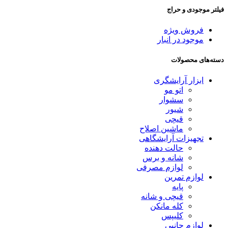
فیلتر موجودی و حراج
فروش ویژه
موجود در انبار
دسته‌های محصولات
ابزار آرایشگری
اتو مو
سشوار
شیور
قیچی
ماشین اصلاح
تجهیزات آرایشگاهی
حالت دهنده
شانه و برس
لوازم مصرفی
لوازم تمرین
پایه
قیچی و شانه
کله مانکن
کلیپس
لوازم جانبی