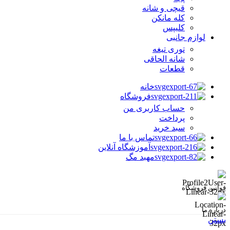
قیچی و شانه
کله مانکن
کلیپس
لوازم جانبی
توری تیغه
شانه الحاقی
قطعات
خانه
فروشگاه
حساب کاربری من
پرداخت
سبد خرید
تماس با ما
آموزشگاه آنلاین
مهبد مگ
قوانین فروشگاه
درباره ما
بستن