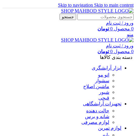
Skip to navigation
Skip to main content
جستجو
ورود / ثبت نام
0
محصول
0
تومان
منو
ورود / ثبت نام
0
محصول
0
تومان
دسته بندی کالاها
ابزار آرایشگری
اتو مو
سشوار
ماشین اصلاح
شیور
قیچی
تجهیزات آرایشگاهی
حالت دهنده
شانه و برس
لوازم مصرفی
لوازم تمرین
پایه