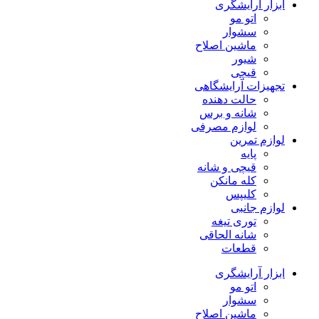
ابزار آرایشگری
اتو مو
سشوار
ماشین اصلاح
شیور
قیچی
تجهیزات آرایشگاهی
حالت دهنده
شانه و برس
لوازم مصرفی
لوازم تمرین
پایه
قیچی و شانه
کله مانکن
کلیپس
لوازم جانبی
توری تیغه
شانه الحاقی
قطعات
ابزار آرایشگری
اتو مو
سشوار
ماشین اصلاح