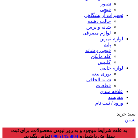
شیور
قیچی
تجهیزات آرایشگاهی
حالت دهنده
شانه و برس
لوازم مصرفی
لوازم تمرین
پایه
قیچی و شانه
کله مانکن
کلیپس
لوازم جانبی
توری تیغه
شانه الحاقی
قطعات
علاقه مندی
مقایسه
ورود / ثبت نام
سبد خرید
بستن
به علت شرایط موجود و به روز نبودن محصولات، برای ثبت
سفارش با شماره
09051455004
تماس بگیرید.