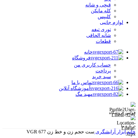
قیچی و شانه
کله مانکن
کلیپس
لوازم جانبی
توری تیغه
شانه الحاقی
قطعات
خانه
فروشگاه
حساب کاربری من
پرداخت
سبد خرید
تماس با ما
آموزشگاه آنلاین
مهبد مگ
قوانین فروشگاه
درباره ما
خانه
ابزار آرایشگری
ست حجم زن و خط زن VGR 677