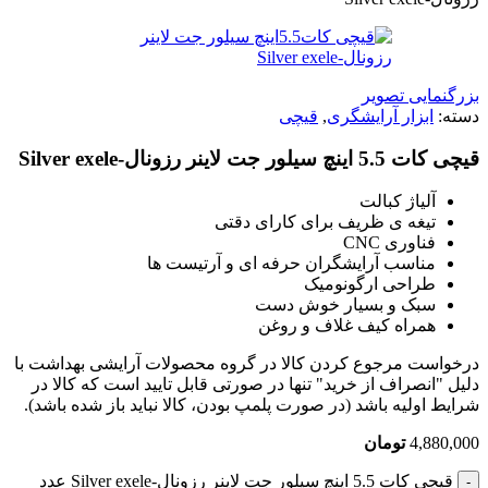
بزرگنمایی تصویر
دسته:
ابزار آرایشگری
,
قیچی
قیچی کات 5.5 اینچ سیلور جت لاینر رزونال-Silver exele
آلیاژ کبالت
تیغه ی ظریف برای کارای دقتی
فناوری CNC
مناسب آرایشگران حرفه ای و آرتیست ها
طراحی ارگونومیک
سبک و بسیار خوش دست
همراه کیف غلاف و روغن
درخواست مرجوع کردن کالا در گروه محصولات آرایشی بهداشت با
دلیل "انصراف از خرید" تنها در صورتی قابل تایید است که کالا در
شرایط اولیه باشد (در صورت پلمپ بودن، کالا نباید باز شده باشد).
4,880,000
تومان
قیچی کات 5.5 اینچ سیلور جت لاینر رزونال-Silver exele عدد