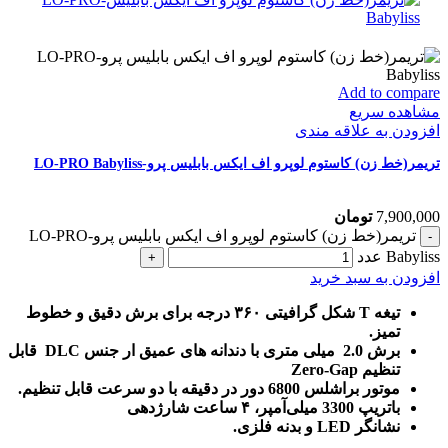
Add to compare
مشاهده سریع
افزودن به علاقه مندی
تریمر(خط زن) کاستوم لوپرو اف ایکس بابلیس پرو-LO-PRO Babyliss
7,900,000
تومان
تریمر(خط زن) کاستوم لوپرو اف ایکس بابلیس پرو-LO-PRO
Babyliss عدد
افزودن به سبد خرید
تیغه T شکل گرافیتی ۳۶۰ درجه برای برش دقیق و خطوط
تمیز.
برش 2.0 میلی متری با دندانه های عمیق ار جنس DLC قابل
تنظیم Zero-Gap
موتور براشلس 6800 دور در دقیقه با دو سرعت قابل تنظیم.
باتریپ 3300 میلی‌آمپر، ۴ ساعت شارژدهی
نشانگر LED و بدنه فلزی.