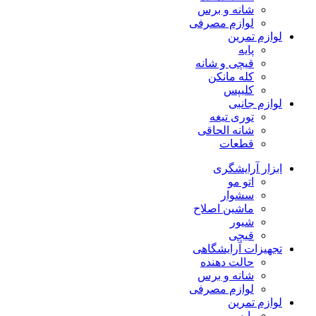
شانه و برس
لوازم مصرفی
لوازم تمرین
پایه
قیچی و شانه
کله مانکن
کلیپس
لوازم جانبی
توری تیغه
شانه الحاقی
قطعات
ابزار آرایشگری
اتو مو
سشوار
ماشین اصلاح
شیور
قیچی
تجهیزات آرایشگاهی
حالت دهنده
شانه و برس
لوازم مصرفی
لوازم تمرین
پایه