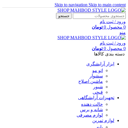
Skip to navigation
Skip to main content
جستجو
ورود / ثبت نام
0
محصول
0
تومان
منو
ورود / ثبت نام
0
محصول
0
تومان
دسته بندی کالاها
ابزار آرایشگری
اتو مو
سشوار
ماشین اصلاح
شیور
قیچی
تجهیزات آرایشگاهی
حالت دهنده
شانه و برس
لوازم مصرفی
لوازم تمرین
پایه