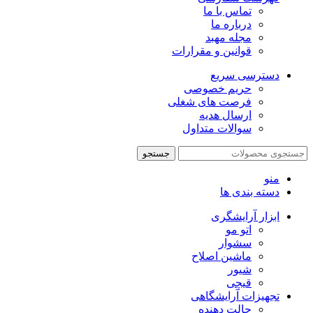
تماس با ما
درباره ما
مجله مهبد
قوانین و مقرارات
دسترسی سریع
حریم خصوصی
فرصت های شغلی
ارسال هدیه
سوالات متداول
جستجو
منو
دسته بندی ها
ابزار آرایشگری
اتو مو
سشوار
ماشین اصلاح
شیور
قیچی
تجهیزات آرایشگاهی
حالت دهنده