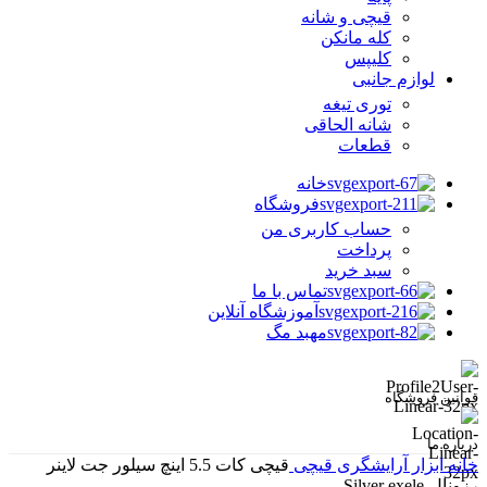
قیچی و شانه
کله مانکن
کلیپس
لوازم جانبی
توری تیغه
شانه الحاقی
قطعات
خانه
فروشگاه
حساب کاربری من
پرداخت
سبد خرید
تماس با ما
آموزشگاه آنلاین
مهبد مگ
قوانین فروشگاه
درباره ما
خانه
ابزار آرایشگری
قیچی
قیچی کات 5.5 اینچ سیلور جت لاینر
رزونال-Silver exele