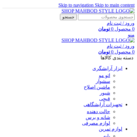
Skip to navigation
Skip to main content
جستجو
ورود / ثبت نام
0
محصول
0
تومان
منو
ورود / ثبت نام
0
محصول
0
تومان
دسته بندی کالاها
ابزار آرایشگری
اتو مو
سشوار
ماشین اصلاح
شیور
قیچی
تجهیزات آرایشگاهی
حالت دهنده
شانه و برس
لوازم مصرفی
لوازم تمرین
پایه