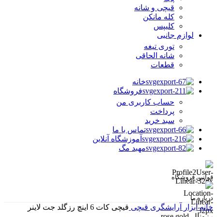
قیچی و شانه
کله مانکن
کلیپس
لوازم جانبی
توری تیغه
شانه الحاقی
قطعات
خانه
فروشگاه
حساب کاربری من
پرداخت
سبد خرید
تماس با ما
آموزشگاه آنلاین
مهبد مگ
قوانین فروشگاه
درباره ما
خانه
ابزار آرایشگری
قیچی
قیچی کات 6 اینچ رزگلد جت لاینر
رزونال-rose gold