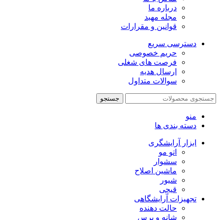
درباره ما
مجله مهبد
قوانین و مقرارات
دسترسی سریع
حریم خصوصی
فرصت های شغلی
ارسال هدیه
سوالات متداول
جستجو
منو
دسته بندی ها
ابزار آرایشگری
اتو مو
سشوار
ماشین اصلاح
شیور
قیچی
تجهیزات آرایشگاهی
حالت دهنده
شانه و برس