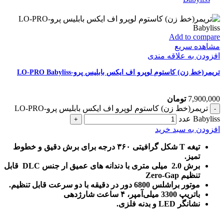
Add to compare
مشاهده سریع
افزودن به علاقه مندی
تریمر(خط زن) کاستوم لوپرو اف ایکس بابلیس پرو-LO-PRO Babyliss
7,900,000
تومان
تریمر(خط زن) کاستوم لوپرو اف ایکس بابلیس پرو-LO-PRO
Babyliss عدد
افزودن به سبد خرید
تیغه T شکل گرافیتی ۳۶۰ درجه برای برش دقیق و خطوط
تمیز.
برش 2.0 میلی متری با دندانه های عمیق ار جنس DLC قابل
تنظیم Zero-Gap
موتور براشلس 6800 دور در دقیقه با دو سرعت قابل تنظیم.
باتریپ 3300 میلی‌آمپر، ۴ ساعت شارژدهی
نشانگر LED و بدنه فلزی.