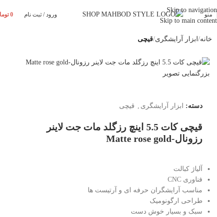
Skip to navigation
منو
ورود / ثبت نام
0
توما
Skip to main content
خانه
ابزار آرایشگری
قیچی
بزرگنمایی تصویر
دسته:
ابزار آرایشگری
,
قیچی
قیچی کات 5.5 اینچ رزگلد مات جت لاینر
رزونال-Matte rose gold
آلیاژ کبالت
فناوری CNC
مناسب آرایشگران حرفه ای و آرتیست ها
طراحی ارگونومیک
سبک و بسیار خوش دست