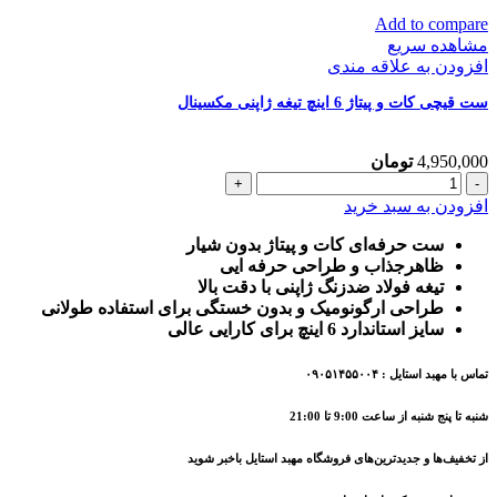
Add to compare
مشاهده سریع
افزودن به علاقه مندی
ست قیچی کات و پیتاژ 6 اینچ تیغه ژاپنی مکسینال
4,950,000
تومان
ست
قیچی
افزودن به سبد خرید
کات
و
ست حرفه‌ای کات و پیتاژ بدون شیار
پیتاژ
ظاهرجذاب و طراحی حرفه ایی
6
تیغه فولاد ضدزنگ ژاپنی با دقت بالا
اینچ
طراحی ارگونومیک و بدون خستگی برای استفاده طولانی
تیغه
سایز استاندارد 6 اینچ برای کارایی عالی
ژاپنی
مکسینال
تماس با مهبد استایل : ۰۹۰۵۱۴۵۵۰۰۴
عدد
شنبه تا پنج شنبه از ساعت 9:00 تا 21:00
از تخفیف‌ها و جدیدترین‌های فروشگاه مهبد استایل باخبر شوید