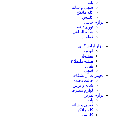
پایه
قیچی و شانه
کله مانکن
کلیپس
لوازم جانبی
توری تیغه
شانه الحاقی
قطعات
ابزار آرایشگری
اتو مو
سشوار
ماشین اصلاح
شیور
قیچی
تجهیزات آرایشگاهی
حالت دهنده
شانه و برس
لوازم مصرفی
لوازم تمرین
پایه
قیچی و شانه
کله مانکن
کلیپس