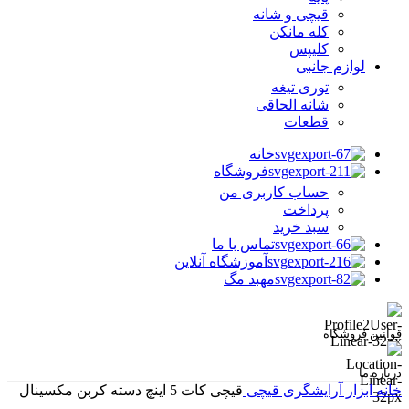
قیچی و شانه
کله مانکن
کلیپس
لوازم جانبی
توری تیغه
شانه الحاقی
قطعات
خانه
فروشگاه
حساب کاربری من
پرداخت
سبد خرید
تماس با ما
آموزشگاه آنلاین
مهبد مگ
قوانین فروشگاه
درباره ما
خانه
ابزار آرایشگری
قیچی
قیچی کات 5 اینچ دسته کربن مکسینال