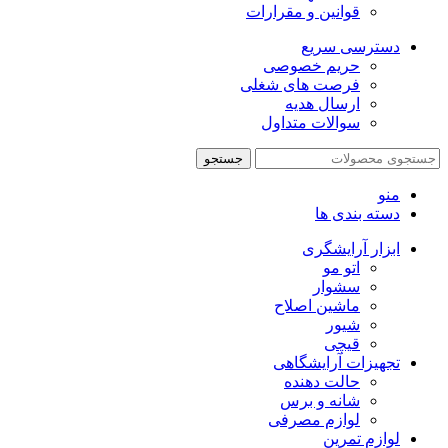
قوانین و مقرارات
دسترسی سریع
حریم خصوصی
فرصت های شغلی
ارسال هدیه
سوالات متداول
جستجو
منو
دسته بندی ها
ابزار آرایشگری
اتو مو
سشوار
ماشین اصلاح
شیور
قیچی
تجهیزات آرایشگاهی
حالت دهنده
شانه و برس
لوازم مصرفی
لوازم تمرین