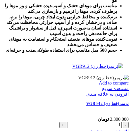
حجم
مو
500
مناسب برای موهای خشک و آسیب‌دیده خشکی و وز موها را
میل
برطرف کرده، موها را ترمیم و بازسازی می‌کند
عدد
نرم‌کننده و محافظ حرارتی بدون ایجاد چربی، موها را نرم،
صاف و درخشان کرده و از آسیب حرارتی محافظت می‌کند
استفاده آسان به‌صورت اسپری، قبل از سشوار و براشینگ
برای حالت‌دهی راحت و بدون آسیب
تقویت‌کننده موهای ضعیف استحکام و استقامت به موهای
ضعیف و حساس می‌بخشد
حجم 500 میل مناسب برای استفاده طولانی‌مدت و حرفه‌ای
Add to compare
مشاهده سریع
افزودن به علاقه مندی
تریمر(خط زن) VGR 912
2,300,000
تومان
تریمر(خط
زن)
افزودن به سبد خرید