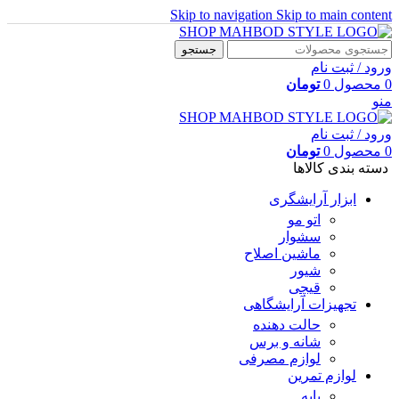
Skip to navigation
Skip to main content
جستجو
ورود / ثبت نام
0
محصول
0
تومان
منو
ورود / ثبت نام
0
محصول
0
تومان
دسته بندی کالاها
ابزار آرایشگری
اتو مو
سشوار
ماشین اصلاح
شیور
قیچی
تجهیزات آرایشگاهی
حالت دهنده
شانه و برس
لوازم مصرفی
لوازم تمرین
پایه