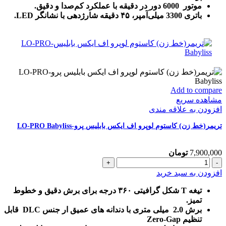
موتور 6000 دور در دقیقه با عملکرد کم‌صدا و دقیق.
باتری 3300 میلی‌آمپر، ۴۵ دقیقه شارژدهی با نشانگر LED.
Add to compare
مشاهده سریع
افزودن به علاقه مندی
تریمر(خط زن) کاستوم لوپرو اف ایکس بابلیس پرو-LO-PRO Babyliss
7,900,000
تومان
تریمر(خط
زن)
افزودن به سبد خرید
کاستوم
لوپرو
تیغه T شکل گرافیتی ۳۶۰ درجه برای برش دقیق و خطوط
اف
تمیز.
ایکس
برش 2.0 میلی متری با دندانه های عمیق ار جنس DLC قابل
بابلیس
تنظیم Zero-Gap