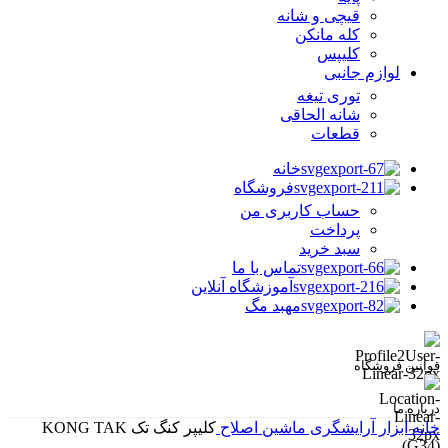
قیچی و شانه
کله مانکن
کلیپس
لوازم جانبی
توری تیغه
شانه الحاقی
قطعات
خانه
فروشگاه
حساب کاربری من
پرداخت
سبد خرید
تماس با ما
آموزشگاه آنلاین
مهبد مگ
قوانین فروشگاه
درباره ما
خانه
ابزار آرایشگری
ماشین اصلاح
کلیپر کنگ تک KONG TAK
(G34)