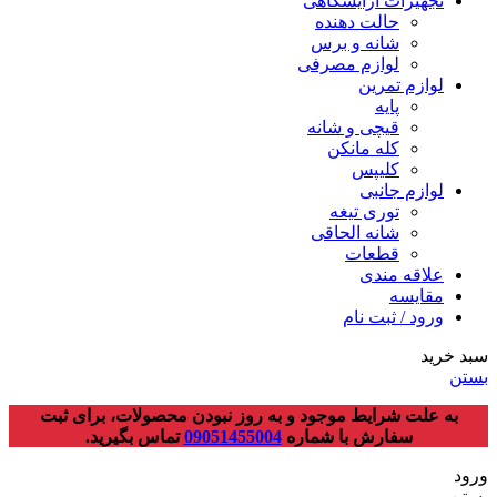
تجهیزات آرایشگاهی
حالت دهنده
شانه و برس
لوازم مصرفی
لوازم تمرین
پایه
قیچی و شانه
کله مانکن
کلیپس
لوازم جانبی
توری تیغه
شانه الحاقی
قطعات
علاقه مندی
مقایسه
ورود / ثبت نام
سبد خرید
بستن
به علت شرایط موجود و به روز نبودن محصولات، برای ثبت
سفارش با شماره
09051455004
تماس بگیرید.
ورود
بستن