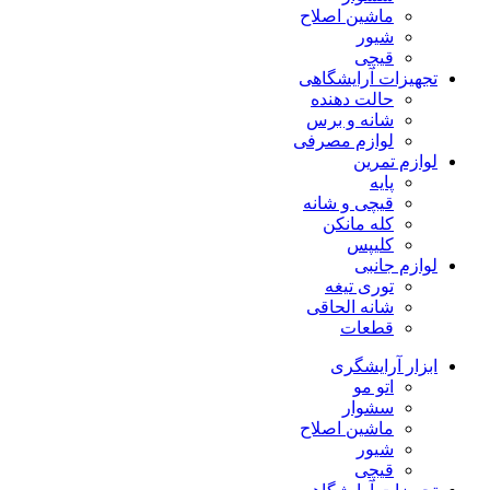
ماشین اصلاح
شیور
قیچی
تجهیزات آرایشگاهی
حالت دهنده
شانه و برس
لوازم مصرفی
لوازم تمرین
پایه
قیچی و شانه
کله مانکن
کلیپس
لوازم جانبی
توری تیغه
شانه الحاقی
قطعات
ابزار آرایشگری
اتو مو
سشوار
ماشین اصلاح
شیور
قیچی