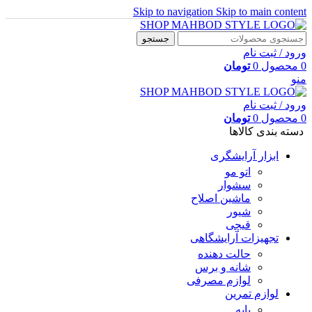
Skip to navigation
Skip to main content
جستجو
ورود / ثبت نام
0
محصول
0
تومان
منو
ورود / ثبت نام
0
محصول
0
تومان
دسته بندی کالاها
ابزار آرایشگری
اتو مو
سشوار
ماشین اصلاح
شیور
قیچی
تجهیزات آرایشگاهی
حالت دهنده
شانه و برس
لوازم مصرفی
لوازم تمرین
پایه