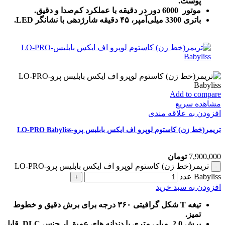
پوست.
موتور 6000 دور در دقیقه با عملکرد کم‌صدا و دقیق.
باتری 3300 میلی‌آمپر، ۴۵ دقیقه شارژدهی با نشانگر LED.
Add to compare
مشاهده سریع
افزودن به علاقه مندی
تریمر(خط زن) کاستوم لوپرو اف ایکس بابلیس پرو-LO-PRO Babyliss
7,900,000
تومان
تریمر(خط زن) کاستوم لوپرو اف ایکس بابلیس پرو-LO-PRO
Babyliss عدد
افزودن به سبد خرید
تیغه T شکل گرافیتی ۳۶۰ درجه برای برش دقیق و خطوط
تمیز.
برش 2.0 میلی متری با دندانه های عمیق ار جنس DLC قابل