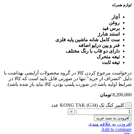
لوازم همراه
آچار
روغن
برس فید
استند شارژ
ست کامل شانه ماشین پایه فلزی
فنر و پین درایو اضافه
دارای دو قاب با رنگ مختلف
تیغه متحرک
تیغه ثابت
درخواست مرجوع کردن کالا در گروه محصولات آرایشی بهداشت با
دلیل "انصراف از خرید" تنها در صورتی قابل تایید است که کالا در
شرایط اولیه باشد (در صورت پلمپ بودن، کالا نباید باز شده باشد).
8,200,000
تومان
کلیپر کنگ تک KONG TAK (G34) عدد
افزودن به سبد خرید
افزودن به علاقه مندی
Add to compare