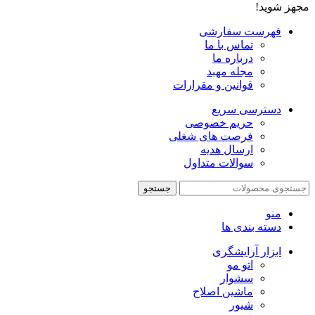
مجهز شوید!
فهرست سفارشی
تماس با ما
درباره ما
مجله مهبد
قوانین و مقرارات
دسترسی سریع
حریم خصوصی
فرصت های شغلی
ارسال هدیه
سوالات متداول
جستجو
منو
دسته بندی ها
ابزار آرایشگری
اتو مو
سشوار
ماشین اصلاح
شیور