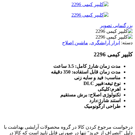
بزرگنمایی تصویر
دسته:
ابزار آرایشگری
,
ماشین اصلاح
کلیپر کیمی 2296
مدت زمان شارژ‌ کامل: 3.5 ساعت
مدت زمان قابل استفاده: 350 دقیقه
مناسب: فید و سایه زنی
نوع تیغه:فیپر DLC
اهرم:کلیکی
تکنولوژی اصلاح: برش مستقیم
استند شارژ:دارد
طراحی ارگونومیک
درخواست مرجوع کردن کالا در گروه محصولات آرایشی بهداشت با
دلیل "انصراف از خرید" تنها در صورتی قابل تایید است که کالا در