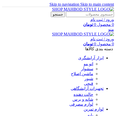
Skip to navigation
Skip to main content
جستجو
ورود / ثبت نام
0
محصول
0
تومان
منو
ورود / ثبت نام
0
محصول
0
تومان
دسته بندی کالاها
ابزار آرایشگری
اتو مو
سشوار
ماشین اصلاح
شیور
قیچی
تجهیزات آرایشگاهی
حالت دهنده
شانه و برس
لوازم مصرفی
لوازم تمرین
پایه