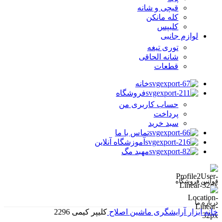
قیچی و شانه
کله مانکن
کلیپس
لوازم جانبی
توری تیغه
شانه الحاقی
قطعات
خانه
فروشگاه
حساب کاربری من
پرداخت
سبد خرید
تماس با ما
آموزشگاه آنلاین
مهبد مگ
قوانین فروشگاه
درباره ما
خانه
ابزار آرایشگری
ماشین اصلاح
کلیپر کیمی 2296