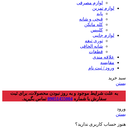
لوازم مصرفی
لوازم تمرین
پایه
قیچی و شانه
کله مانکن
کلیپس
لوازم جانبی
توری تیغه
شانه الحاقی
قطعات
علاقه مندی
مقایسه
ورود / ثبت نام
سبد خرید
بستن
به علت شرایط موجود و به روز نبودن محصولات، برای ثبت
سفارش با شماره
09051455004
تماس بگیرید.
ورود
بستن
هنوز حساب کاربری ندارید؟