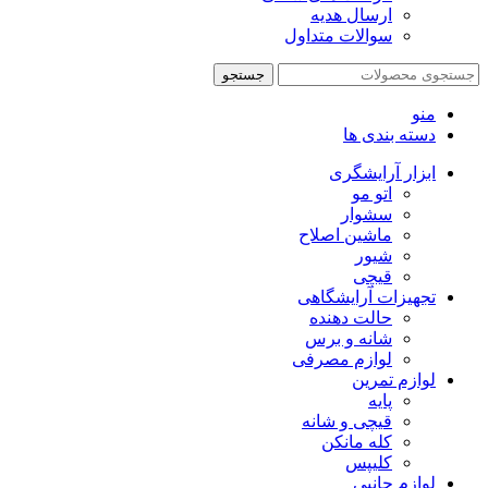
ارسال هدیه
سوالات متداول
جستجو
منو
دسته بندی ها
ابزار آرایشگری
اتو مو
سشوار
ماشین اصلاح
شیور
قیچی
تجهیزات آرایشگاهی
حالت دهنده
شانه و برس
لوازم مصرفی
لوازم تمرین
پایه
قیچی و شانه
کله مانکن
کلیپس
لوازم جانبی