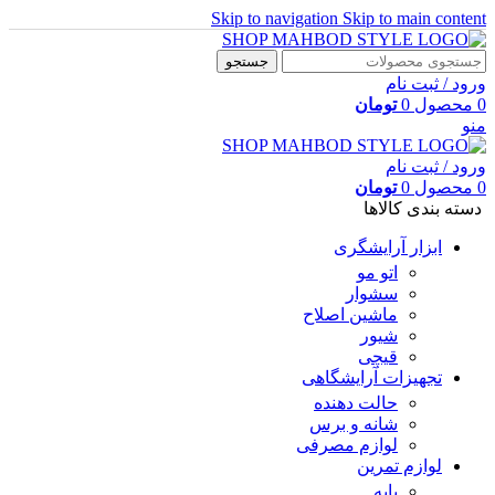
Skip to navigation
Skip to main content
جستجو
ورود / ثبت نام
0
محصول
0
تومان
منو
ورود / ثبت نام
0
محصول
0
تومان
دسته بندی کالاها
ابزار آرایشگری
اتو مو
سشوار
ماشین اصلاح
شیور
قیچی
تجهیزات آرایشگاهی
حالت دهنده
شانه و برس
لوازم مصرفی
لوازم تمرین
پایه