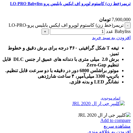
تریمر(خط زن) کاستوم لوپرو اف ایکس بابلیس پرو-LO-PRO Babyliss
7,900,000
تومان
تریمر(خط زن) کاستوم لوپرو اف ایکس بابلیس پرو-LO-PRO
Babyliss عدد
افزودن به سبد خرید
تیغه T شکل گرافیتی ۳۶۰ درجه برای برش دقیق و خطوط
تمیز.
برش 2.0 میلی متری با دندانه های عمیق ار جنس DLC قابل
تنظیم Zero-Gap
موتور براشلس 6800 دور در دقیقه با دو سرعت قابل تنظیم.
باتریپ 3300 میلی‌آمپر، ۴ ساعت شارژدهی
نشانگر LED و بدنه فلزی.
اتمام موجودی
Add to compare
مشاهده سریع
افزودن به علاقه مندی