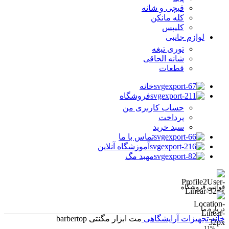
قیچی و شانه
کله مانکن
کلیپس
لوازم جانبی
توری تیغه
شانه الحاقی
قطعات
خانه
فروشگاه
حساب کاربری من
پرداخت
سبد خرید
تماس با ما
آموزشگاه آنلاین
مهبد مگ
قوانین فروشگاه
درباره ما
خانه
تجهیزات آرایشگاهی
مت ابزار مگنتی barbertop
-11%