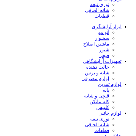
توری تیغه
شانه الحاقی
قطعات
ابزار آرایشگری
اتو مو
سشوار
ماشین اصلاح
شیور
قیچی
تجهیزات آرایشگاهی
حالت دهنده
شانه و برس
لوازم مصرفی
لوازم تمرین
پایه
قیچی و شانه
کله مانکن
کلیپس
لوازم جانبی
توری تیغه
شانه الحاقی
قطعات