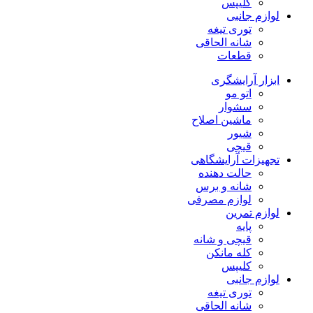
کلیپس
لوازم جانبی
توری تیغه
شانه الحاقی
قطعات
ابزار آرایشگری
اتو مو
سشوار
ماشین اصلاح
شیور
قیچی
تجهیزات آرایشگاهی
حالت دهنده
شانه و برس
لوازم مصرفی
لوازم تمرین
پایه
قیچی و شانه
کله مانکن
کلیپس
لوازم جانبی
توری تیغه
شانه الحاقی