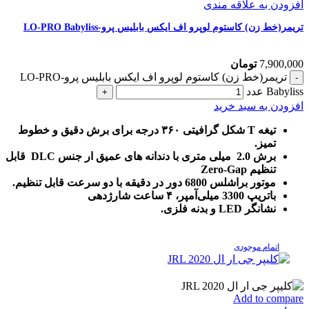
افزودن به علاقه مندی
تریمر(خط زن) کاستوم لوپرو اف ایکس بابلیس پرو-LO-PRO Babyliss
7,900,000
تومان
تریمر(خط زن) کاستوم لوپرو اف ایکس بابلیس پرو-LO-PRO
Babyliss عدد
افزودن به سبد خرید
تیغه T شکل گرافیتی ۳۶۰ درجه برای برش دقیق و خطوط
تمیز.
برش 2.0 میلی متری با دندانه های عمیق ار جنس DLC قابل
تنظیم Zero-Gap
موتور براشلس 6800 دور در دقیقه با دو سرعت قابل تنظیم.
باتریپ 3300 میلی‌آمپر، ۴ ساعت شارژدهی
نشانگر LED و بدنه فلزی.
اتمام موجودی
Add to compare