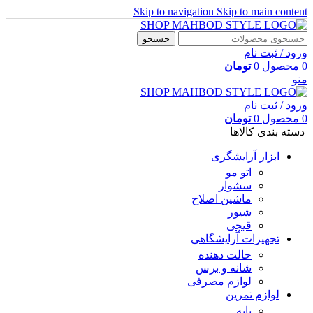
Skip to navigation
Skip to main content
جستجو
ورود / ثبت نام
0
محصول
0
تومان
منو
ورود / ثبت نام
0
محصول
0
تومان
دسته بندی کالاها
ابزار آرایشگری
اتو مو
سشوار
ماشین اصلاح
شیور
قیچی
تجهیزات آرایشگاهی
حالت دهنده
شانه و برس
لوازم مصرفی
لوازم تمرین
پایه