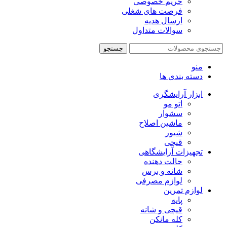
حریم خصوصی
فرصت های شغلی
ارسال هدیه
سوالات متداول
جستجو
منو
دسته بندی ها
ابزار آرایشگری
اتو مو
سشوار
ماشین اصلاح
شیور
قیچی
تجهیزات آرایشگاهی
حالت دهنده
شانه و برس
لوازم مصرفی
لوازم تمرین
پایه
قیچی و شانه
کله مانکن