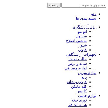
جستجو
منو
دسته بندی ها
ابزار آرایشگری
اتو مو
سشوار
ماشین اصلاح
شیور
قیچی
تجهیزات آرایشگاهی
حالت دهنده
شانه و برس
لوازم مصرفی
لوازم تمرین
پایه
قیچی و شانه
کله مانکن
کلیپس
لوازم جانبی
توری تیغه
شانه الحاقی