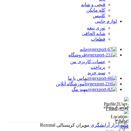
قیچی و شانه
کله مانکن
کلیپس
لوازم جانبی
توری تیغه
شانه الحاقی
قطعات
خانه
فروشگاه
حساب کاربری من
پرداخت
سبد خرید
تماس با ما
آموزشگاه آنلاین
مهبد مگ
قوانین فروشگاه
درباره ما
خانه
ابزار آرایشگری
موپران کریستالی Rezonal
اتمام موجودی