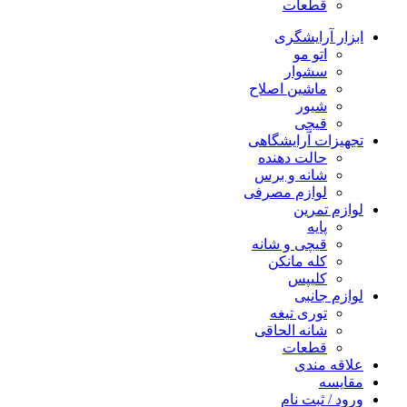
قطعات
ابزار آرایشگری
اتو مو
سشوار
ماشین اصلاح
شیور
قیچی
تجهیزات آرایشگاهی
حالت دهنده
شانه و برس
لوازم مصرفی
لوازم تمرین
پایه
قیچی و شانه
کله مانکن
کلیپس
لوازم جانبی
توری تیغه
شانه الحاقی
قطعات
علاقه مندی
مقایسه
ورود / ثبت نام