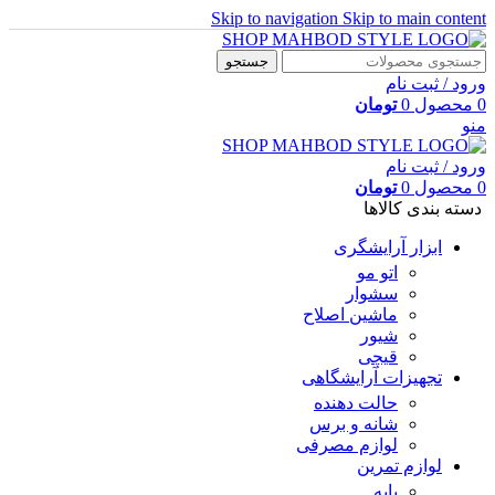
Skip to navigation
Skip to main content
جستجو
ورود / ثبت نام
0
محصول
0
تومان
منو
ورود / ثبت نام
0
محصول
0
تومان
دسته بندی کالاها
ابزار آرایشگری
اتو مو
سشوار
ماشین اصلاح
شیور
قیچی
تجهیزات آرایشگاهی
حالت دهنده
شانه و برس
لوازم مصرفی
لوازم تمرین
پایه