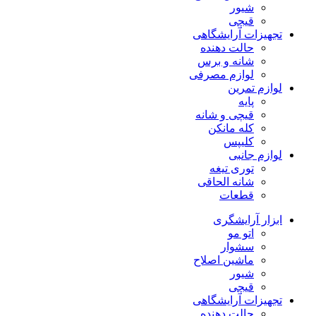
شیور
قیچی
تجهیزات آرایشگاهی
حالت دهنده
شانه و برس
لوازم مصرفی
لوازم تمرین
پایه
قیچی و شانه
کله مانکن
کلیپس
لوازم جانبی
توری تیغه
شانه الحاقی
قطعات
ابزار آرایشگری
اتو مو
سشوار
ماشین اصلاح
شیور
قیچی
تجهیزات آرایشگاهی
حالت دهنده