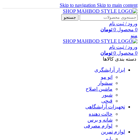
Skip to navigation
Skip to main content
جستجو
ورود / ثبت نام
0
محصول
0
تومان
منو
ورود / ثبت نام
0
محصول
0
تومان
دسته بندی کالاها
ابزار آرایشگری
اتو مو
سشوار
ماشین اصلاح
شیور
قیچی
تجهیزات آرایشگاهی
حالت دهنده
شانه و برس
لوازم مصرفی
لوازم تمرین
پایه