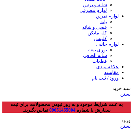
شانه و برس
لوازم مصرفی
لوازم تمرین
پایه
قیچی و شانه
کله مانکن
کلیپس
لوازم جانبی
توری تیغه
شانه الحاقی
قطعات
علاقه مندی
مقایسه
ورود / ثبت نام
سبد خرید
بستن
به علت شرایط موجود و به روز نبودن محصولات، برای ثبت
سفارش با شماره
09051455004
تماس بگیرید.
ورود
بستن