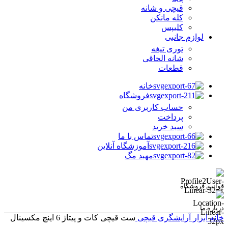
قیچی و شانه
کله مانکن
کلیپس
لوازم جانبی
توری تیغه
شانه الحاقی
قطعات
خانه
فروشگاه
حساب کاربری من
پرداخت
سبد خرید
تماس با ما
آموزشگاه آنلاین
مهبد مگ
قوانین فروشگاه
درباره ما
خانه
ابزار آرایشگری
قیچی
ست قیچی کات و پیتاژ 6 اینچ مکسینال