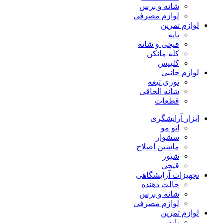
شانه و برس
لوازم مصرفی
لوازم تمرین
پایه
قیچی و شانه
کله مانکن
کلیپس
لوازم جانبی
توری تیغه
شانه الحاقی
قطعات
ابزار آرایشگری
اتو مو
سشوار
ماشین اصلاح
شیور
قیچی
تجهیزات آرایشگاهی
حالت دهنده
شانه و برس
لوازم مصرفی
لوازم تمرین
پایه