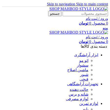
Skip to navigation
Skip to main content
جستجو
ورود / ثبت نام
0
محصول
0
تومان
منو
ورود / ثبت نام
0
محصول
0
تومان
دسته بندی کالاها
ابزار آرایشگری
اتو مو
سشوار
ماشین اصلاح
شیور
قیچی
تجهیزات آرایشگاهی
حالت دهنده
شانه و برس
لوازم مصرفی
لوازم تمرین
پایه