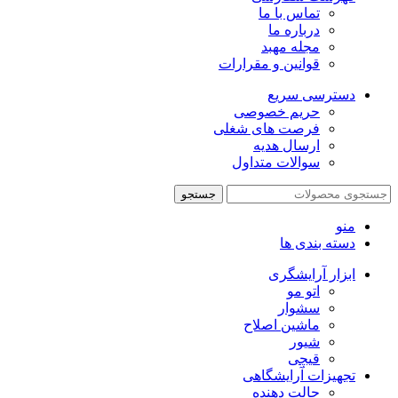
تماس با ما
درباره ما
مجله مهبد
قوانین و مقرارات
دسترسی سریع
حریم خصوصی
فرصت های شغلی
ارسال هدیه
سوالات متداول
جستجو
منو
دسته بندی ها
ابزار آرایشگری
اتو مو
سشوار
ماشین اصلاح
شیور
قیچی
تجهیزات آرایشگاهی
حالت دهنده