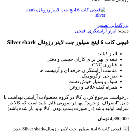
بزرگنمایی تصویر
دسته:
ابزار آرایشگری
,
قیچی
قیچی کات 6 اینچ سیلور جت لاینر رزونال-Silver shark
آلیاژ کبالت
تیغه ی پهن برای کارای حجمی و دقتی
فناوری CNC
مناسب آرایشگران حرفه ای و آرتیست ها
طراحی ارگونومیک
سبک و بسیار خوش دست
همراه کیف غلاف و روغن
درخواست مرجوع کردن کالا در گروه محصولات آرایشی بهداشت با
دلیل "انصراف از خرید" تنها در صورتی قابل تایید است که کالا در
شرایط اولیه باشد (در صورت پلمپ بودن، کالا نباید باز شده باشد).
4,880,000
تومان
قیچی کات 6 اینچ سیلور جت لاینر رزونال-Silver shark عدد