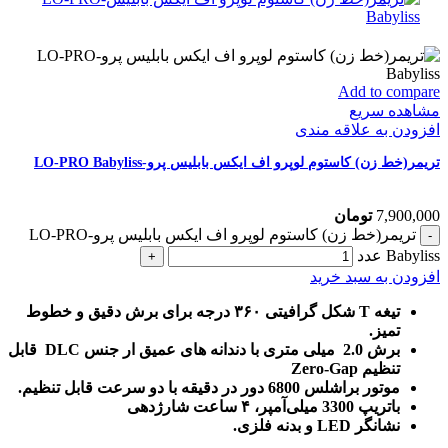
Add to compare
مشاهده سریع
افزودن به علاقه مندی
تریمر(خط زن) کاستوم لوپرو اف ایکس بابلیس پرو-LO-PRO Babyliss
7,900,000
تومان
تریمر(خط زن) کاستوم لوپرو اف ایکس بابلیس پرو-LO-PRO
Babyliss عدد
افزودن به سبد خرید
تیغه T شکل گرافیتی ۳۶۰ درجه برای برش دقیق و خطوط
تمیز.
برش 2.0 میلی متری با دندانه های عمیق ار جنس DLC قابل
تنظیم Zero-Gap
موتور براشلس 6800 دور در دقیقه با دو سرعت قابل تنظیم.
باتریپ 3300 میلی‌آمپر، ۴ ساعت شارژدهی
نشانگر LED و بدنه فلزی.