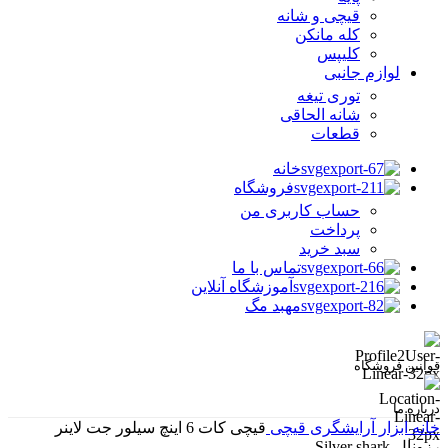
قیچی و شانه
کله مانکن
کلیپس
لوازم جانبی
توری تیغه
شانه الحاقی
قطعات
خانه
فروشگاه
حساب کاربری من
پرداخت
سبد خرید
تماس با ما
آموزشگاه آنلاین
مهبد مگ
قوانین فروشگاه
درباره ما
خانه
ابزار آرایشگری
قیچی
قیچی کات 6 اینچ سیلور جت لاینر
رزونال-Silver shark