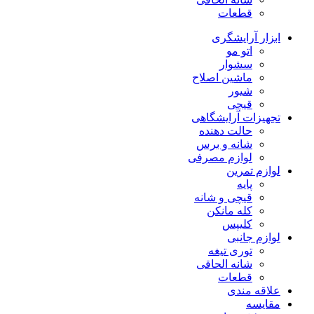
قطعات
ابزار آرایشگری
اتو مو
سشوار
ماشین اصلاح
شیور
قیچی
تجهیزات آرایشگاهی
حالت دهنده
شانه و برس
لوازم مصرفی
لوازم تمرین
پایه
قیچی و شانه
کله مانکن
کلیپس
لوازم جانبی
توری تیغه
شانه الحاقی
قطعات
علاقه مندی
مقایسه