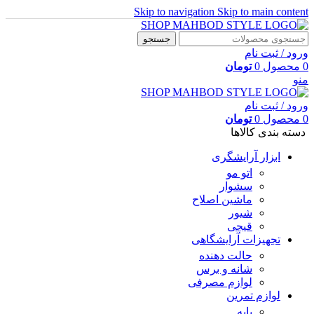
Skip to navigation
Skip to main content
جستجو
ورود / ثبت نام
0
محصول
0
تومان
منو
ورود / ثبت نام
0
محصول
0
تومان
دسته بندی کالاها
ابزار آرایشگری
اتو مو
سشوار
ماشین اصلاح
شیور
قیچی
تجهیزات آرایشگاهی
حالت دهنده
شانه و برس
لوازم مصرفی
لوازم تمرین
پایه