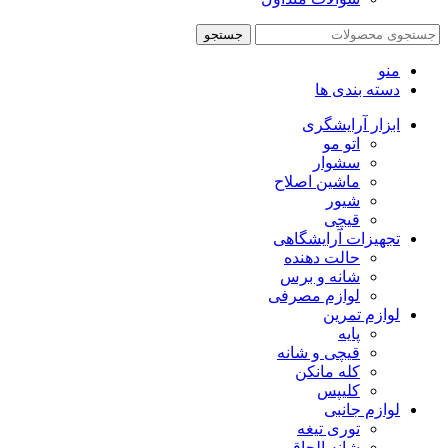
جستجو
منو
دسته بندی ها
ابزار آرایشگری
اتو مو
سشوار
ماشین اصلاح
شیور
قیچی
تجهیزات آرایشگاهی
حالت دهنده
شانه و برس
لوازم مصرفی
لوازم تمرین
پایه
قیچی و شانه
کله مانکن
کلیپس
لوازم جانبی
توری تیغه
شانه الحاقی