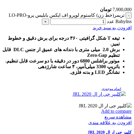
7,900,000
تومان
تریمر(خط زن) کاستوم لوپرو اف ایکس بابلیس پرو-LO-PRO
Babyliss عدد
افزودن به سبد خرید
تیغه T شکل گرافیتی ۳۶۰ درجه برای برش دقیق و خطوط
تمیز.
برش 2.0 میلی متری با دندانه های عمیق ار جنس DLC قابل
تنظیم Zero-Gap
موتور براشلس 6800 دور در دقیقه با دو سرعت قابل تنظیم.
باتریپ 3300 میلی‌آمپر، ۴ ساعت شارژدهی
نشانگر LED و بدنه فلزی.
اتمام موجودی
Add to compare
مشاهده سریع
افزودن به علاقه مندی
کلیپر جی ار ال JRL 2020