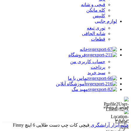
قیچی و شانه
کله مانکن
کلیپس
لوازم جانبی
توری تیغه
شانه الحاقی
قطعات
خانه
فروشگاه
حساب کاربری من
پرداخت
سبد خرید
تماس با ما
آموزشگاه آنلاین
مهبد مگ
قوانین فروشگاه
درباره ما
خانه
ابزار آرایشگری
قیچی کات چپ دست طلایی 6 اینچ Finny
اتمام موجودی