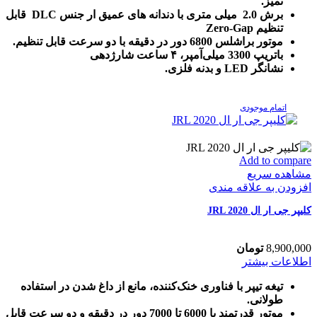
اف
تمیز.
ایکس
برش 2.0 میلی متری با دندانه های عمیق ار جنس DLC قابل
بابلیس
تنظیم Zero-Gap
پرو-
موتور براشلس 6800 دور در دقیقه با دو سرعت قابل تنظیم.
LO-
باتریپ 3300 میلی‌آمپر، ۴ ساعت شارژدهی
PRO
نشانگر LED و بدنه فلزی.
Babyliss
عدد
اتمام موجودی
Add to compare
مشاهده سریع
افزودن به علاقه مندی
کلیپر جی ار ال JRL 2020
8,900,000
تومان
اطلاعات بیشتر
تیغه تیپر با فناوری خنک‌کننده، مانع از داغ شدن در استفاده
طولانی.
موتور قدرتمند با 6000 تا 7000 دور در دقیقه و دو سرعت قابل