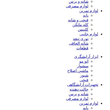
شانه و برس
لوازم مصرفی
لوازم تمرین
پایه
قیچی و شانه
کله مانکن
کلیپس
لوازم جانبی
توری تیغه
شانه الحاقی
قطعات
ابزار آرایشگری
اتو مو
سشوار
ماشین اصلاح
شیور
قیچی
تجهیزات آرایشگاهی
حالت دهنده
شانه و برس
لوازم مصرفی
لوازم تمرین
پایه