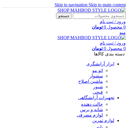
Skip to navigation
Skip to main content
جستجو
ورود / ثبت نام
0
محصول
0
تومان
منو
ورود / ثبت نام
0
محصول
0
تومان
دسته بندی کالاها
ابزار آرایشگری
اتو مو
سشوار
ماشین اصلاح
شیور
قیچی
تجهیزات آرایشگاهی
حالت دهنده
شانه و برس
لوازم مصرفی
لوازم تمرین
پایه