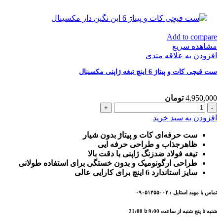
Add to compare
مشاهده سریع
افزودن به علاقه مندی
ست قیچی کات و پیتاژ 6 اینچ تیغه ژاپنی مکسینال
4,950,000
تومان
ست
قیچی
افزودن به سبد خرید
کات
و
ست حرفه‌ای کات و پیتاژ بدون شیار
پیتاژ
ظاهرجذاب و طراحی حرفه ایی
6
تیغه فولاد ضدزنگ ژاپنی با دقت بالا
اینچ
طراحی ارگونومیک و بدون خستگی برای استفاده طولانی
تیغه
سایز استاندارد 6 اینچ برای کارایی عالی
ژاپنی
مکسینال
تماس با مهبد استایل : ۰۹۰۵۱۴۵۵۰۰۴
عدد
شنبه تا پنج شنبه از ساعت 9:00 تا 21:00