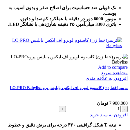
وال-
WAHL
تک فویلی ضد حساسیت برای اصلاح صفر و بدون آسیب به
عدد
پوست.
موتور 6000 دور در دقیقه با عملکرد کم‌صدا و دقیق.
باتری 3300 میلی‌آمپر، ۴۵ دقیقه شارژدهی با نشانگر LED.
Add to compare
مشاهده سریع
افزودن به علاقه مندی
تریمر(خط زن) کاستوم لوپرو اف ایکس بابلیس پرو-LO-PRO Babyliss
7,900,000
تومان
تریمر(خط
زن)
افزودن به سبد خرید
کاستوم
لوپرو
تیغه T شکل گرافیتی ۳۶۰ درجه برای برش دقیق و خطوط