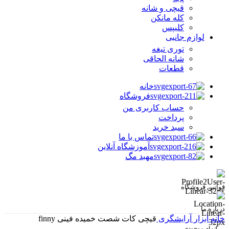
قیچی و شانه
کله مانکن
کلیپس
لوازم جانبی
توری تیغه
شانه الحاقی
قطعات
خانه
فروشگاه
حساب کاربری من
پرداخت
سبد خرید
تماس با ما
آموزشگاه آنلاین
مهبد مگ
قوانین فروشگاه
درباره ما
خانه
ابزار آرایشگری
قیچی کات شصت خمیده فینی finny
اتمام موجودی