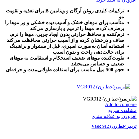
اف
جی
ترکیبات کلیدی روغن آرگان و ویتامین B برای تغذیه و تقویت
حجم
مو
500
مناسب برای موهای خشک و آسیب‌دیده خشکی و وز موها را
میل
برطرف کرده، موها را ترمیم و بازسازی می‌کند
عدد
نرم‌کننده و محافظ حرارتی بدون ایجاد چربی، موها را نرم،
صاف و درخشان کرده و از آسیب حرارتی محافظت می‌کند
استفاده آسان به‌صورت اسپری، قبل از سشوار و براشینگ
برای حالت‌دهی راحت و بدون آسیب
تقویت‌کننده موهای ضعیف استحکام و استقامت به موهای
ضعیف و حساس می‌بخشد
حجم 500 میل مناسب برای استفاده طولانی‌مدت و حرفه‌ای
Add to compare
مشاهده سریع
افزودن به علاقه مندی
تریمر(خط زن) VGR 912