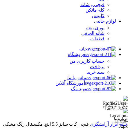
قیچی و شانه
کله مانکن
کلیپس
لوازم جانبی
توری تیغه
شانه الحاقی
قطعات
خانه
فروشگاه
حساب کاربری من
پرداخت
سبد خرید
تماس با ما
آموزشگاه آنلاین
مهبد مگ
قوانین فروشگاه
درباره ما
خانه
ابزار آرایشگری
قیچی کات سایز 5.5 اینچ مکسینال رنگ مشکی