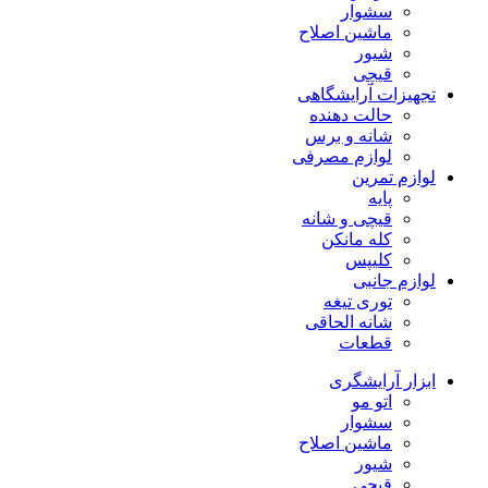
سشوار
ماشین اصلاح
شیور
قیچی
تجهیزات آرایشگاهی
حالت دهنده
شانه و برس
لوازم مصرفی
لوازم تمرین
پایه
قیچی و شانه
کله مانکن
کلیپس
لوازم جانبی
توری تیغه
شانه الحاقی
قطعات
ابزار آرایشگری
اتو مو
سشوار
ماشین اصلاح
شیور
قیچی