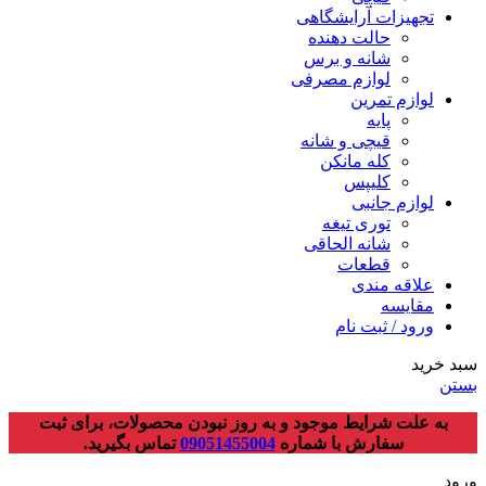
تجهیزات آرایشگاهی
حالت دهنده
شانه و برس
لوازم مصرفی
لوازم تمرین
پایه
قیچی و شانه
کله مانکن
کلیپس
لوازم جانبی
توری تیغه
شانه الحاقی
قطعات
علاقه مندی
مقایسه
ورود / ثبت نام
سبد خرید
بستن
به علت شرایط موجود و به روز نبودن محصولات، برای ثبت
سفارش با شماره
09051455004
تماس بگیرید.
ورود