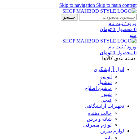
Skip to navigation
Skip to main content
جستجو
ورود / ثبت نام
0
محصول
0
تومان
منو
ورود / ثبت نام
0
محصول
0
تومان
دسته بندی کالاها
ابزار آرایشگری
اتو مو
سشوار
ماشین اصلاح
شیور
قیچی
تجهیزات آرایشگاهی
حالت دهنده
شانه و برس
لوازم مصرفی
لوازم تمرین
پایه