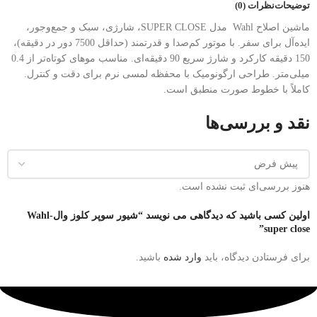
توضیحات
نظرات (0)
ماشین اصلاح Wahl مدل SUPER CLOSE، شارژی، سبک و جمع‌وجور،
ایده‌آل برای سفر. با موتور کم‌صدا و قدرتمند (حداقل 7500 دور در دقیقه)،
150 دقیقه کارکرد و شارژ سریع 90 دقیقه‌ای. مناسب موهای کوتاه‌تر از 0.4
میلی‌متر. طراحی ارگونومیک با محفظه لمسی نرم برای دقت و کنترل.
کاملاً با خطوط صورت منطبق است.
نقد و بررسی‌ها
هنوز بررسی‌ای ثبت نشده است.
اولین کسی باشید که دیدگاهی می نویسد “شیور سوپر کلوز وال-Wahl
super close”
برای فرستادن دیدگاه، باید
وارد شده
باشید.