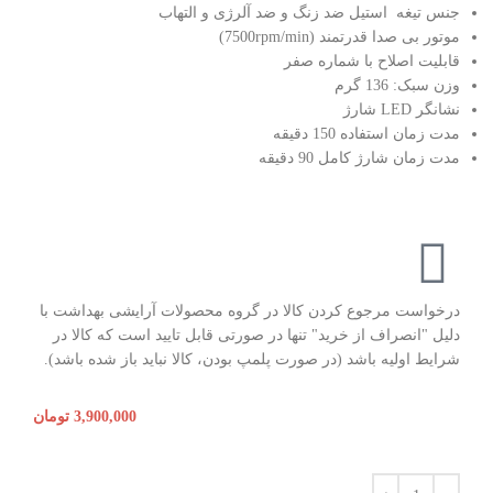
جنس تیغه استیل ضد زنگ و ضد آلرژی و التهاب
موتور بی صدا قدرتمند (7500rpm/min)
قابلیت اصلاح با شماره صفر
وزن سبک: 136 گرم
نشانگر LED شارژ
مدت زمان استفاده 150 دقیقه
مدت زمان شارژ کامل 90 دقیقه
درخواست مرجوع کردن کالا در گروه محصولات آرایشی بهداشت با
دلیل "انصراف از خرید" تنها در صورتی قابل تایید است که کالا در
شرایط اولیه باشد (در صورت پلمپ بودن، کالا نباید باز شده باشد).
3,900,000
تومان