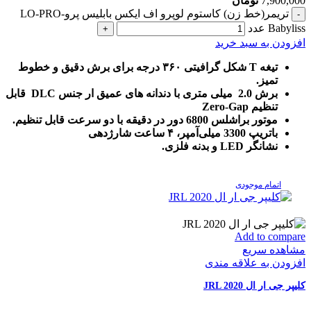
7,900,000
تومان
تریمر(خط زن) کاستوم لوپرو اف ایکس بابلیس پرو-LO-PRO
Babyliss عدد
افزودن به سبد خرید
تیغه T شکل گرافیتی ۳۶۰ درجه برای برش دقیق و خطوط
تمیز.
برش 2.0 میلی متری با دندانه های عمیق ار جنس DLC قابل
تنظیم Zero-Gap
موتور براشلس 6800 دور در دقیقه با دو سرعت قابل تنظیم.
باتریپ 3300 میلی‌آمپر، ۴ ساعت شارژدهی
نشانگر LED و بدنه فلزی.
اتمام موجودی
Add to compare
مشاهده سریع
افزودن به علاقه مندی
کلیپر جی ار ال JRL 2020