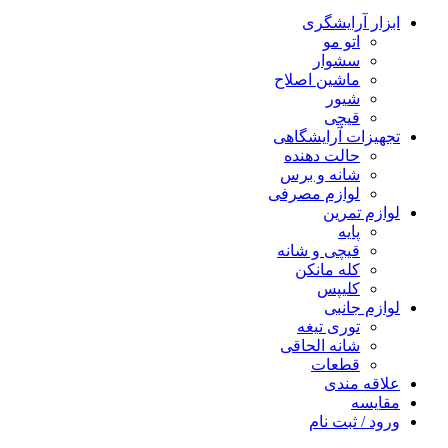
ابزار آرایشگری
اتو مو
سشوار
ماشین اصلاح
شیور
قیچی
تجهیزات آرایشگاهی
حالت دهنده
شانه و برس
لوازم مصرفی
لوازم تمرین
پایه
قیچی و شانه
کله مانکن
کلیپس
لوازم جانبی
توری تیغه
شانه الحاقی
قطعات
علاقه مندی
مقایسه
ورود / ثبت نام