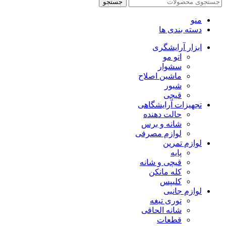
جستجو
منو
دسته بندی ها
ابزار آرایشگری
اتو مو
سشوار
ماشین اصلاح
شیور
قیچی
تجهیزات آرایشگاهی
حالت دهنده
شانه و برس
لوازم مصرفی
لوازم تمرین
پایه
قیچی و شانه
کله مانکن
کلیپس
لوازم جانبی
توری تیغه
شانه الحاقی
قطعات