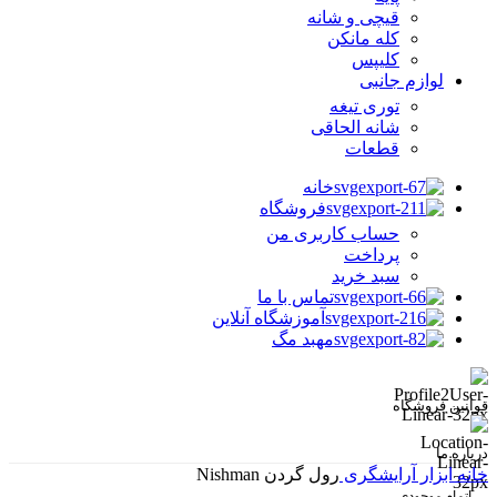
قیچی و شانه
کله مانکن
کلیپس
لوازم جانبی
توری تیغه
شانه الحاقی
قطعات
خانه
فروشگاه
حساب کاربری من
پرداخت
سبد خرید
تماس با ما
آموزشگاه آنلاین
مهبد مگ
قوانین فروشگاه
درباره ما
خانه
ابزار آرایشگری
رول گردن Nishman
اتمام موجودی