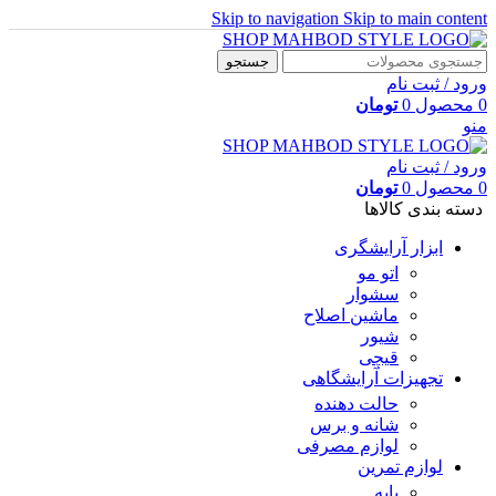
Skip to navigation
Skip to main content
جستجو
ورود / ثبت نام
0
محصول
0
تومان
منو
ورود / ثبت نام
0
محصول
0
تومان
دسته بندی کالاها
ابزار آرایشگری
اتو مو
سشوار
ماشین اصلاح
شیور
قیچی
تجهیزات آرایشگاهی
حالت دهنده
شانه و برس
لوازم مصرفی
لوازم تمرین
پایه