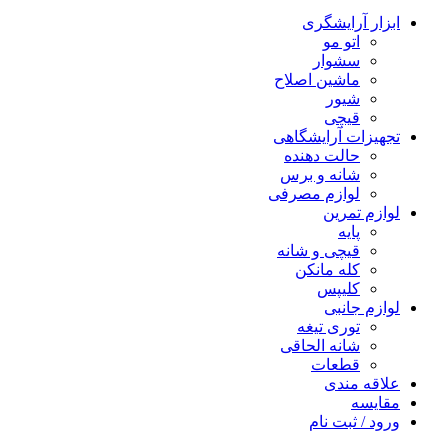
ابزار آرایشگری
اتو مو
سشوار
ماشین اصلاح
شیور
قیچی
تجهیزات آرایشگاهی
حالت دهنده
شانه و برس
لوازم مصرفی
لوازم تمرین
پایه
قیچی و شانه
کله مانکن
کلیپس
لوازم جانبی
توری تیغه
شانه الحاقی
قطعات
علاقه مندی
مقایسه
ورود / ثبت نام