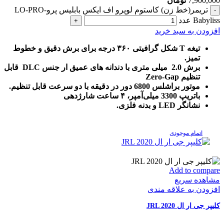
7,900,000
تومان
تریمر(خط زن) کاستوم لوپرو اف ایکس بابلیس پرو-LO-PRO
Babyliss عدد
افزودن به سبد خرید
تیغه T شکل گرافیتی ۳۶۰ درجه برای برش دقیق و خطوط
تمیز.
برش 2.0 میلی متری با دندانه های عمیق ار جنس DLC قابل
تنظیم Zero-Gap
موتور براشلس 6800 دور در دقیقه با دو سرعت قابل تنظیم.
باتریپ 3300 میلی‌آمپر، ۴ ساعت شارژدهی
نشانگر LED و بدنه فلزی.
اتمام موجودی
Add to compare
مشاهده سریع
افزودن به علاقه مندی
کلیپر جی ار ال JRL 2020