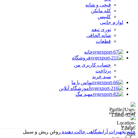
قیچی و شانه
کله مانکن
کلیپس
لوازم جانبی
توری تیغه
شانه الحاقی
قطعات
خانه
فروشگاه
حساب کاربری من
پرداخت
سبد خرید
تماس با ما
آموزشگاه آنلاین
مهبد مگ
قوانین فروشگاه
درباره ما
خانه
تجهیزات آرایشگاهی
حالت دهنده
روغن ریش و سبیل
اتمام موجودی