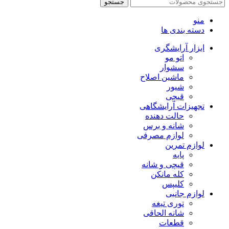
جستجو
منو
دسته بندی ها
ابزار آرایشگری
اتو مو
سشوار
ماشین اصلاح
شیور
قیچی
تجهیزات آرایشگاهی
حالت دهنده
شانه و برس
لوازم مصرفی
لوازم تمرین
پایه
قیچی و شانه
کله مانکن
کلیپس
لوازم جانبی
توری تیغه
شانه الحاقی
قطعات