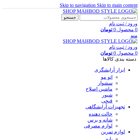
Skip to navigation
Skip to main content
جستجو
ورود / ثبت نام
0
محصول
0
تومان
منو
ورود / ثبت نام
0
محصول
0
تومان
دسته بندی کالاها
ابزار آرایشگری
اتو مو
سشوار
ماشین اصلاح
شیور
قیچی
تجهیزات آرایشگاهی
حالت دهنده
شانه و برس
لوازم مصرفی
لوازم تمرین
پایه