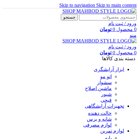
Skip to navigation
Skip to main content
جستجو
ورود / ثبت نام
0
محصول
0
تومان
منو
ورود / ثبت نام
0
محصول
0
تومان
دسته بندی کالاها
ابزار آرایشگری
اتو مو
سشوار
ماشین اصلاح
شیور
قیچی
تجهیزات آرایشگاهی
حالت دهنده
شانه و برس
لوازم مصرفی
لوازم تمرین
پایه