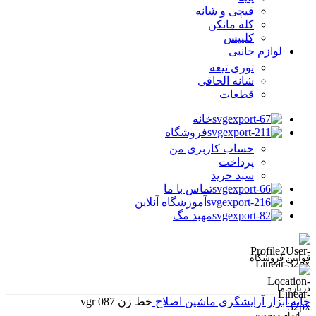
قیچی و شانه
کله مانکن
کلیپس
لوازم جانبی
توری تیغه
شانه الحاقی
قطعات
خانه
فروشگاه
حساب کاربری من
پرداخت
سبد خرید
تماس با ما
آموزشگاه آنلاین
مهبد مگ
قوانین فروشگاه
درباره ما
خانه
ابزار آرایشگری
ماشین اصلاح
خط زن vgr 087
اتمام موجودی