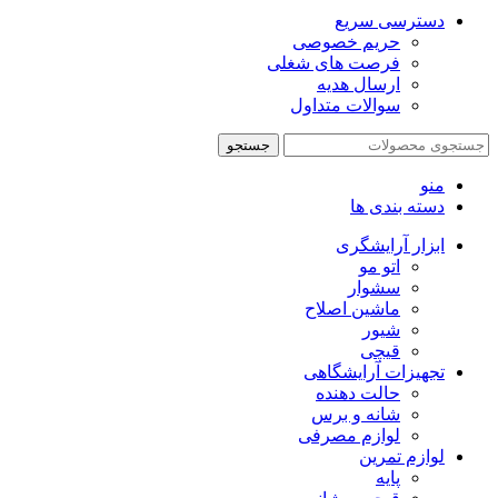
دسترسی سریع
حریم خصوصی
فرصت های شغلی
ارسال هدیه
سوالات متداول
جستجو
منو
دسته بندی ها
ابزار آرایشگری
اتو مو
سشوار
ماشین اصلاح
شیور
قیچی
تجهیزات آرایشگاهی
حالت دهنده
شانه و برس
لوازم مصرفی
لوازم تمرین
پایه