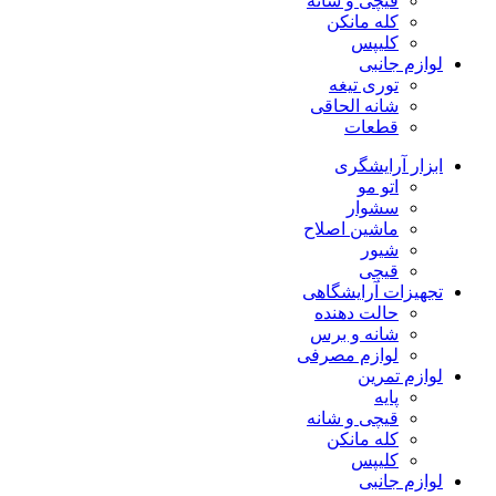
قیچی و شانه
کله مانکن
کلیپس
لوازم جانبی
توری تیغه
شانه الحاقی
قطعات
ابزار آرایشگری
اتو مو
سشوار
ماشین اصلاح
شیور
قیچی
تجهیزات آرایشگاهی
حالت دهنده
شانه و برس
لوازم مصرفی
لوازم تمرین
پایه
قیچی و شانه
کله مانکن
کلیپس
لوازم جانبی