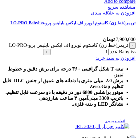
Add to compare
مشاهده سریع
افزودن به علاقه مندی
تریمر(خط زن) کاستوم لوپرو اف ایکس بابلیس پرو-LO-PRO Babyliss
7,900,000
تومان
تریمر(خط زن) کاستوم لوپرو اف ایکس بابلیس پرو-LO-PRO
Babyliss عدد
افزودن به سبد خرید
تیغه T شکل گرافیتی ۳۶۰ درجه برای برش دقیق و خطوط
تمیز.
برش 2.0 میلی متری با دندانه های عمیق ار جنس DLC قابل
تنظیم Zero-Gap
موتور براشلس 6800 دور در دقیقه با دو سرعت قابل تنظیم.
باتریپ 3300 میلی‌آمپر، ۴ ساعت شارژدهی
نشانگر LED و بدنه فلزی.
اتمام موجودی