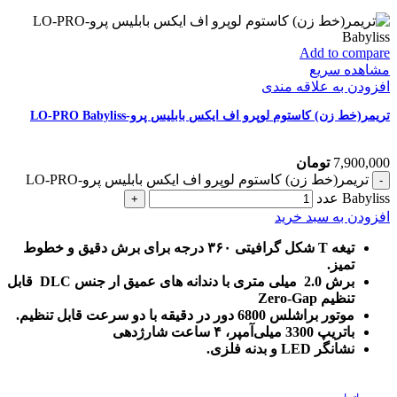
Add to compare
مشاهده سریع
افزودن به علاقه مندی
تریمر(خط زن) کاستوم لوپرو اف ایکس بابلیس پرو-LO-PRO Babyliss
7,900,000
تومان
تریمر(خط زن) کاستوم لوپرو اف ایکس بابلیس پرو-LO-PRO
Babyliss عدد
افزودن به سبد خرید
تیغه T شکل گرافیتی ۳۶۰ درجه برای برش دقیق و خطوط
تمیز.
برش 2.0 میلی متری با دندانه های عمیق ار جنس DLC قابل
تنظیم Zero-Gap
موتور براشلس 6800 دور در دقیقه با دو سرعت قابل تنظیم.
باتریپ 3300 میلی‌آمپر، ۴ ساعت شارژدهی
نشانگر LED و بدنه فلزی.