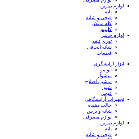
لوازم تمرین
پایه
قیچی و شانه
کله مانکن
کلیپس
لوازم جانبی
توری تیغه
شانه الحاقی
قطعات
ابزار آرایشگری
اتو مو
سشوار
ماشین اصلاح
شیور
قیچی
تجهیزات آرایشگاهی
حالت دهنده
شانه و برس
لوازم مصرفی
لوازم تمرین
پایه
قیچی و شانه