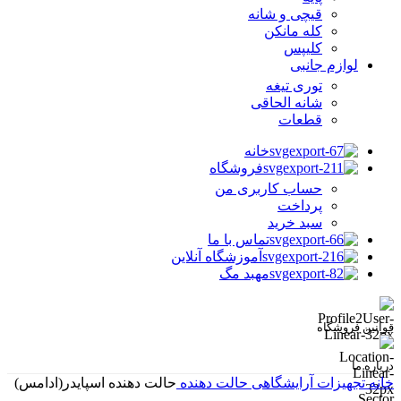
قیچی و شانه
کله مانکن
کلیپس
لوازم جانبی
توری تیغه
شانه الحاقی
قطعات
خانه
فروشگاه
حساب کاربری من
پرداخت
سبد خرید
تماس با ما
آموزشگاه آنلاین
مهبد مگ
قوانین فروشگاه
درباره ما
خانه
تجهیزات آرایشگاهی
حالت دهنده
حالت دهنده اسپایدر(ادامس)
Sector