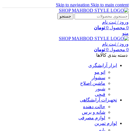
Skip to navigation
Skip to main content
جستجو
ورود / ثبت نام
0
محصول
0
تومان
منو
ورود / ثبت نام
0
محصول
0
تومان
دسته بندی کالاها
ابزار آرایشگری
اتو مو
سشوار
ماشین اصلاح
شیور
قیچی
تجهیزات آرایشگاهی
حالت دهنده
شانه و برس
لوازم مصرفی
لوازم تمرین
پایه