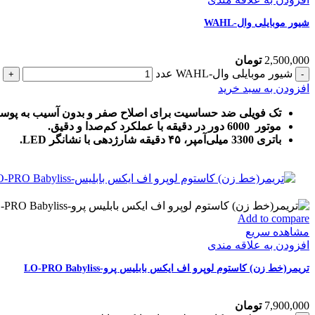
شیور موبایلی وال-WAHL
2,500,000
تومان
شیور موبایلی وال-WAHL عدد
افزودن به سبد خرید
تک فویلی ضد حساسیت برای اصلاح صفر و بدون آسیب به پوس
موتور 6000 دور در دقیقه با عملکرد کم‌صدا و دقیق.
باتری 3300 میلی‌آمپر، ۴۵ دقیقه شارژدهی با نشانگر LED.
Add to compare
مشاهده سریع
افزودن به علاقه مندی
تریمر(خط زن) کاستوم لوپرو اف ایکس بابلیس پرو-LO-PRO Babyliss
7,900,000
تومان