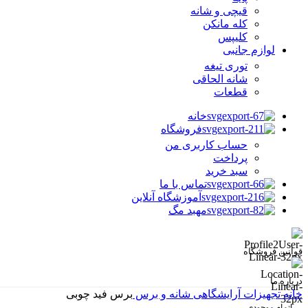
قیچی و شانه
کله مانکن
کلیپس
لوازم جانبی
توری تیغه
شانه الحاقی
قطعات
خانه
فروشگاه
حساب کاربری من
پرداخت
سبد خرید
تماس با ما
آموزشگاه آنلاین
مهبد مگ
قوانین فروشگاه
درباره ما
خانه
تجهیزات آرایشگاهی
شانه و برس
برس فید چوبی
اتمام موجودی