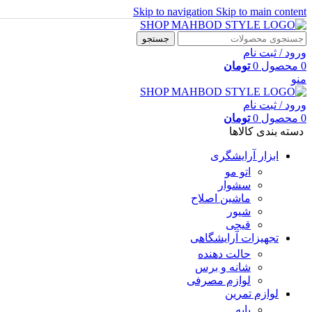
Skip to navigation
Skip to main content
جستجو
ورود / ثبت نام
0
محصول
0
تومان
منو
ورود / ثبت نام
0
محصول
0
تومان
دسته بندی کالاها
ابزار آرایشگری
اتو مو
سشوار
ماشین اصلاح
شیور
قیچی
تجهیزات آرایشگاهی
حالت دهنده
شانه و برس
لوازم مصرفی
لوازم تمرین
پایه