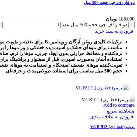
دو فاز اف جی حجم 500 میل
185,000
تومان
دو فاز اف جی حجم 500 میل عدد
افزودن به سبد خرید
ترکیبات کلیدی روغن آرگان و ویتامین B برای تغذیه و تقویت مو
مناسب برای موهای خشک و آسیب‌دیده خشکی و وز موها را برط
نرم‌کننده و محافظ حرارتی بدون ایجاد چربی، موها را نرم، 
استفاده آسان به‌صورت اسپری، قبل از سشوار و براشینگ برا
تقویت‌کننده موهای ضعیف استحکام و استقامت به موهای ض
حجم 500 میل مناسب برای استفاده طولانی‌مدت و حرفه‌ای
Add to compare
مشاهده سریع
افزودن به علاقه مندی
تریمر(خط زن) VGR 912