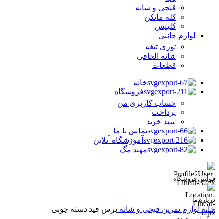
قیچی و شانه
کله مانکن
کلیپس
لوازم جانبی
توری تیغه
شانه الحاقی
قطعات
خانه
فروشگاه
حساب کاربری من
پرداخت
سبد خرید
تماس با ما
آموزشگاه آنلاین
مهبد مگ
قوانین فروشگاه
درباره ما
خانه
لوازم تمرین
قیچی و شانه
برس فید دسته چوبی
اتمام موجودی