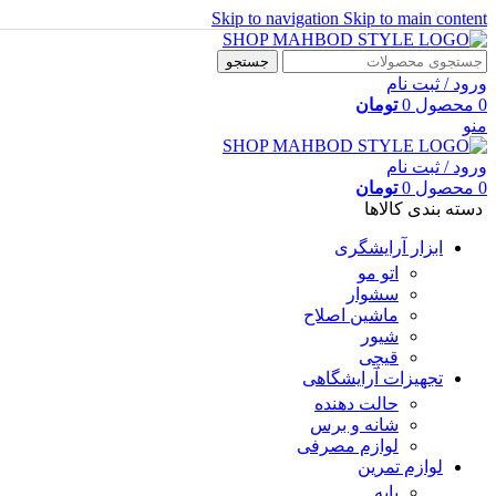
Skip to navigation
Skip to main content
جستجو
ورود / ثبت نام
0
محصول
0
تومان
منو
ورود / ثبت نام
0
محصول
0
تومان
دسته بندی کالاها
ابزار آرایشگری
اتو مو
سشوار
ماشین اصلاح
شیور
قیچی
تجهیزات آرایشگاهی
حالت دهنده
شانه و برس
لوازم مصرفی
لوازم تمرین
پایه