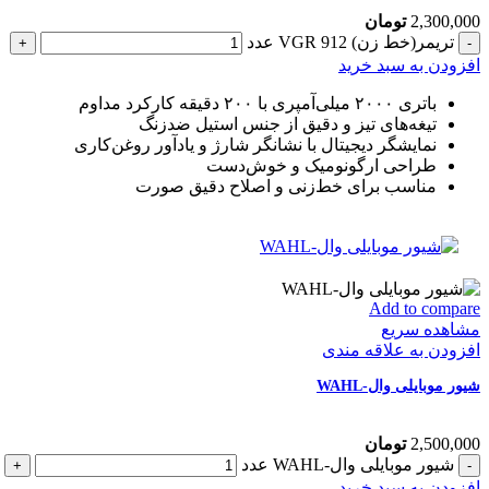
2,300,000
تومان
تریمر(خط زن) VGR 912 عدد
افزودن به سبد خرید
باتری ۲۰۰۰ میلی‌آمپری با ۲۰۰ دقیقه کارکرد مداوم
تیغه‌های تیز و دقیق از جنس استیل ضدزنگ
نمایشگر دیجیتال با نشانگر شارژ و یادآور روغن‌کاری
طراحی ارگونومیک و خوش‌دست
مناسب برای خط‌زنی و اصلاح دقیق صورت
Add to compare
مشاهده سریع
افزودن به علاقه مندی
شیور موبایلی وال-WAHL
2,500,000
تومان
شیور موبایلی وال-WAHL عدد
افزودن به سبد خرید