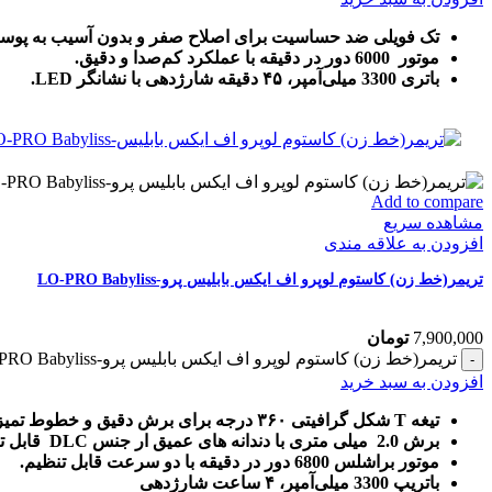
تک فویلی ضد حساسیت برای اصلاح صفر و بدون آسیب به پوس
موتور 6000 دور در دقیقه با عملکرد کم‌صدا و دقیق.
باتری 3300 میلی‌آمپر، ۴۵ دقیقه شارژدهی با نشانگر LED.
Add to compare
مشاهده سریع
افزودن به علاقه مندی
تریمر(خط زن) کاستوم لوپرو اف ایکس بابلیس پرو-LO-PRO Babyliss
7,900,000
تومان
تریمر(خط زن) کاستوم لوپرو اف ایکس بابلیس پرو-LO-PRO Babyliss عدد
افزودن به سبد خرید
تیغه T شکل گرافیتی ۳۶۰ درجه برای برش دقیق و خطوط تمیز.
برش 2.0 میلی متری با دندانه های عمیق ار جنس DLC قابل تنظیم Zero-Gap
موتور براشلس 6800 دور در دقیقه با دو سرعت قابل تنظیم.
باتریپ 3300 میلی‌آمپر، ۴ ساعت شارژدهی