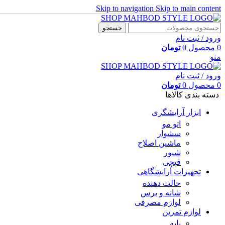
Skip to navigation
Skip to main content
جستجو
ورود / ثبت نام
0
محصول
0
تومان
منو
ورود / ثبت نام
0
محصول
0
تومان
دسته بندی کالاها
ابزار آرایشگری
اتو مو
سشوار
ماشین اصلاح
شیور
قیچی
تجهیزات آرایشگاهی
حالت دهنده
شانه و برس
لوازم مصرفی
لوازم تمرین
پایه