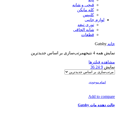
قیچی و شانه
کله مانکن
کلیپس
لوازم جانبی
توری تیغه
شانه الحاقی
قطعات
خانه
Gatsby
نمایش همه 4 نتیجه
مرتب‌سازی بر اساس جدیدترین
مشاهده فیلترها
نمایش
9
24
36
اتمام موجودی
Add to compare
حالت دهنده مات Gatsby