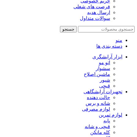
حریم خصوصی
فرصت های شغلی
ارسال هدیه
سوالات متداول
جستجو
منو
دسته بندی ها
ابزار آرایشگری
اتو مو
سشوار
ماشین اصلاح
شیور
قیچی
تجهیزات آرایشگاهی
حالت دهنده
شانه و برس
لوازم مصرفی
لوازم تمرین
پایه
قیچی و شانه
کله مانکن