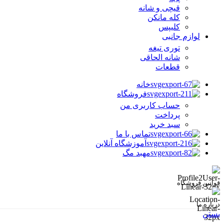
قیچی و شانه
کله مانکن
کلیپس
لوازم جانبی
توری تیغه
شانه الحاقی
قطعات
خانه
فروشگاه
حساب کاربری من
پرداخت
سبد خرید
تماس با ما
آموزشگاه آنلاین
مهبد مگ
قوانین فروشگاه
درباره ما
بستن