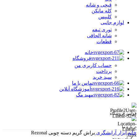
قیچی و شانه
کله مانکن
کلیپس
لوازم جانبی
توری تیغه
شانه الحاقی
قطعات
خانه
فروشگاه
حساب کاربری من
پرداخت
سبد خرید
تماس با ما
آموزشگاه آنلاین
مهبد مگ
قوانین فروشگاه
درباره ما
خانه
ابزار آرایشگری
براش گریم دسته چوبی Rezonal
اتمام موجودی