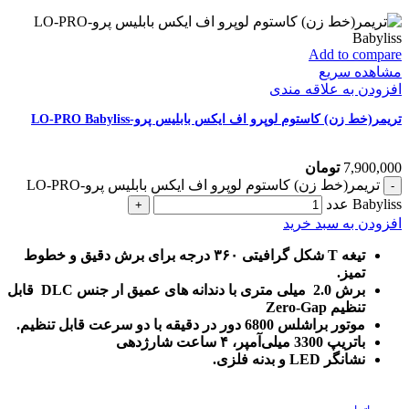
Add to compare
مشاهده سریع
افزودن به علاقه مندی
تریمر(خط زن) کاستوم لوپرو اف ایکس بابلیس پرو-LO-PRO Babyliss
7,900,000
تومان
تریمر(خط زن) کاستوم لوپرو اف ایکس بابلیس پرو-LO-PRO
Babyliss عدد
افزودن به سبد خرید
تیغه T شکل گرافیتی ۳۶۰ درجه برای برش دقیق و خطوط
تمیز.
برش 2.0 میلی متری با دندانه های عمیق ار جنس DLC قابل
تنظیم Zero-Gap
موتور براشلس 6800 دور در دقیقه با دو سرعت قابل تنظیم.
باتریپ 3300 میلی‌آمپر، ۴ ساعت شارژدهی
نشانگر LED و بدنه فلزی.