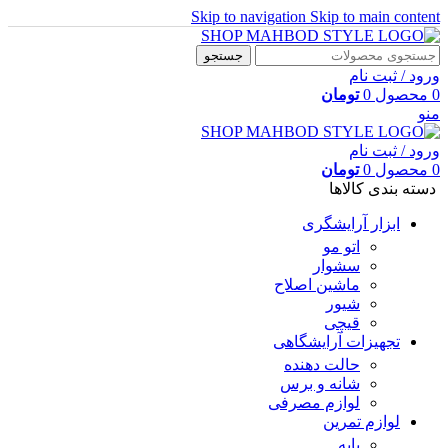
Skip to navigation
Skip to main content
جستجو
ورود / ثبت نام
0
محصول
0
تومان
منو
ورود / ثبت نام
0
محصول
0
تومان
دسته بندی کالاها
ابزار آرایشگری
اتو مو
سشوار
ماشین اصلاح
شیور
قیچی
تجهیزات آرایشگاهی
حالت دهنده
شانه و برس
لوازم مصرفی
لوازم تمرین
پایه