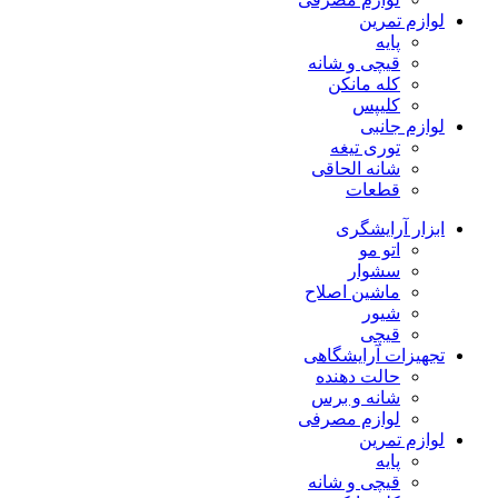
لوازم تمرین
پایه
قیچی و شانه
کله مانکن
کلیپس
لوازم جانبی
توری تیغه
شانه الحاقی
قطعات
ابزار آرایشگری
اتو مو
سشوار
ماشین اصلاح
شیور
قیچی
تجهیزات آرایشگاهی
حالت دهنده
شانه و برس
لوازم مصرفی
لوازم تمرین
پایه
قیچی و شانه