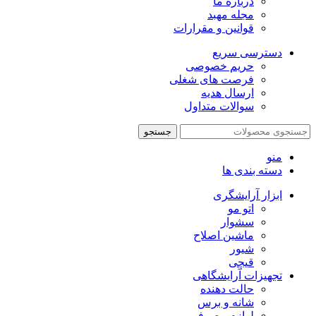
درباره ما
مجله مهبد
قوانین و مقرارات
دسترسی سریع
حریم خصوصی
فرصت های شغلی
ارسال هدیه
سوالات متداول
جستجو
منو
دسته بندی ها
ابزار آرایشگری
اتو مو
سشوار
ماشین اصلاح
شیور
قیچی
تجهیزات آرایشگاهی
حالت دهنده
شانه و برس
لوازم مصرفی