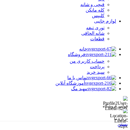
قیچی و شانه
کله مانکن
کلیپس
لوازم جانبی
توری تیغه
شانه الحاقی
قطعات
خانه
فروشگاه
حساب کاربری من
پرداخت
سبد خرید
تماس با ما
آموزشگاه آنلاین
مهبد مگ
قوانین فروشگاه
درباره ما
بستن