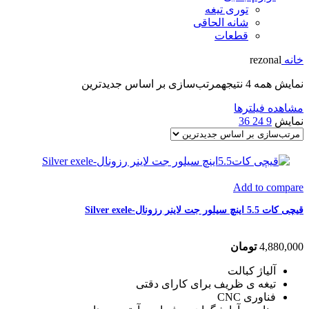
توری تیغه
شانه الحاقی
قطعات
خانه
rezonal
نمایش همه 4 نتیجه
مرتب‌سازی بر اساس جدیدترین
مشاهده فیلترها
نمایش
9
24
36
Add to compare
قیچی کات 5.5 اینچ سیلور جت لاینر رزونال-Silver exele
4,880,000
تومان
آلیاژ کبالت
تیغه ی ظریف برای کارای دقتی
فناوری CNC