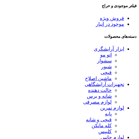
فیلتر موجودی و حراج
فروش ویژه
موجود در انبار
دسته‌های محصولات
ابزار آرایشگری
اتو مو
سشوار
شیور
قیچی
ماشین اصلاح
تجهیزات آرایشگاهی
حالت دهنده
شانه و برس
لوازم مصرفی
لوازم تمرین
پایه
قیچی و شانه
کله مانکن
کلیپس
لوازم جانبی