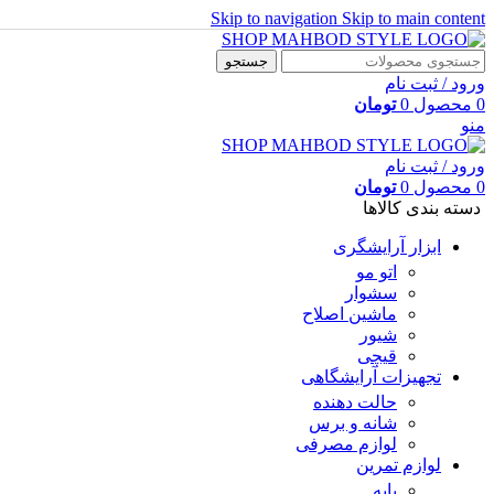
Skip to navigation
Skip to main content
جستجو
ورود / ثبت نام
0
محصول
0
تومان
منو
ورود / ثبت نام
0
محصول
0
تومان
دسته بندی کالاها
ابزار آرایشگری
اتو مو
سشوار
ماشین اصلاح
شیور
قیچی
تجهیزات آرایشگاهی
حالت دهنده
شانه و برس
لوازم مصرفی
لوازم تمرین
پایه