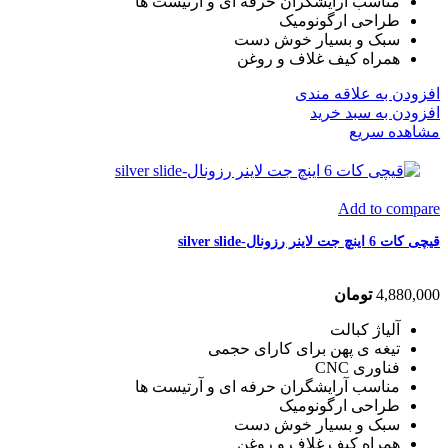
مناسب آرایشگران حرفه ای و آرتیست ها
طراحی ارگونومیک
سبک و بسیار خوش دست
همراه کیف غلاف و روغن
افزودن به علاقه مندی
افزودن به سبد خرید
مشاهده سریع
Add to compare
قیچی کات 6 اینچ جت لاینر رزونال-silver slide
4,880,000
تومان
آلیاژ کبالت
تیغه ی پهن برای کارای حجمی
فناوری CNC
مناسب آرایشگران حرفه ای و آرتیست ها
طراحی ارگونومیک
سبک و بسیار خوش دست
همراه کیف غلاف و روغن