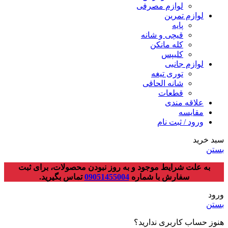
لوازم مصرفی
لوازم تمرین
پایه
قیچی و شانه
کله مانکن
کلیپس
لوازم جانبی
توری تیغه
شانه الحاقی
قطعات
علاقه مندی
مقایسه
ورود / ثبت نام
سبد خرید
بستن
به علت شرایط موجود و به روز نبودن محصولات، برای ثبت
سفارش با شماره
09051455004
تماس بگیرید.
ورود
بستن
هنوز حساب کاربری ندارید؟