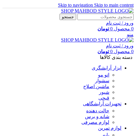
Skip to navigation
Skip to main content
جستجو
ورود / ثبت نام
0
محصول
0
تومان
منو
ورود / ثبت نام
0
محصول
0
تومان
دسته بندی کالاها
ابزار آرایشگری
اتو مو
سشوار
ماشین اصلاح
شیور
قیچی
تجهیزات آرایشگاهی
حالت دهنده
شانه و برس
لوازم مصرفی
لوازم تمرین
پایه