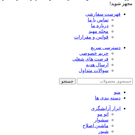
مجهز شوید!
فهرست سفارشی
تماس با ما
درباره ما
مجله مهبد
قوانین و مقرارات
دسترسی سریع
حریم خصوصی
فرصت های شغلی
ارسال هدیه
سوالات متداول
جستجو
منو
دسته بندی ها
ابزار آرایشگری
اتو مو
سشوار
ماشین اصلاح
شیور