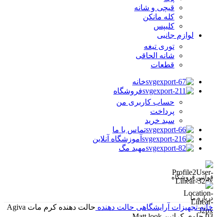
قیچی و شانه
کله مانکن
کلیپس
لوازم جانبی
توری تیغه
شانه الحاقی
قطعات
خانه
فروشگاه
حساب کاربری من
پرداخت
سبد خرید
تماس با ما
آموزشگاه آنلاین
مهبد مگ
قوانین فروشگاه
درباره ما
خانه
تجهیزات آرایشگاهی
حالت دهنده
حالت دهنده کرم مات Agiva
03 حاوی کراتین Matt look