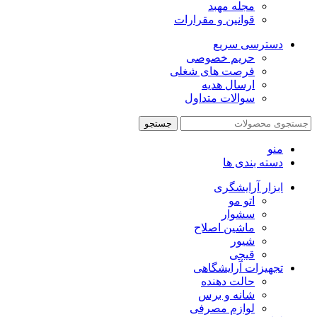
مجله مهبد
قوانین و مقرارات
دسترسی سریع
حریم خصوصی
فرصت های شغلی
ارسال هدیه
سوالات متداول
جستجو
منو
دسته بندی ها
ابزار آرایشگری
اتو مو
سشوار
ماشین اصلاح
شیور
قیچی
تجهیزات آرایشگاهی
حالت دهنده
شانه و برس
لوازم مصرفی