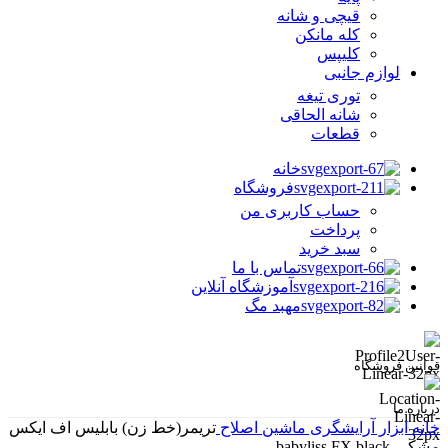
قیچی و شانه
کله مانکن
کلیپس
لوازم جانبی
توری تیغه
شانه الحاقی
قطعات
خانه
فروشگاه
حساب کاربری من
پرداخت
سبد خرید
تماس با ما
آموزشگاه آنلاین
مهبد مگ
قوانین فروشگاه
درباره ما
خانه
ابزار آرایشگری
ماشین اصلاح
تریمر(خط زن) بابلیس اف ایکس
مشکی-babyliss FX black