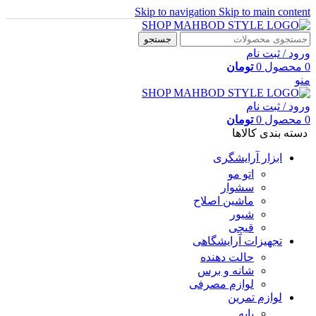
Skip to navigation
Skip to main content
جستجو
ورود / ثبت نام
0
محصول
0
تومان
منو
ورود / ثبت نام
0
محصول
0
تومان
دسته بندی کالاها
ابزار آرایشگری
اتو مو
سشوار
ماشین اصلاح
شیور
قیچی
تجهیزات آرایشگاهی
حالت دهنده
شانه و برس
لوازم مصرفی
لوازم تمرین
پایه