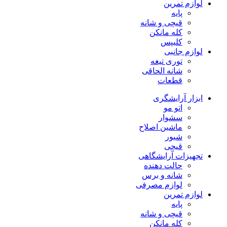
لوازم تمرین
پایه
قیچی و شانه
کله مانکن
کلیپس
لوازم جانبی
توری تیغه
شانه الحاقی
قطعات
ابزار آرایشگری
اتو مو
سشوار
ماشین اصلاح
شیور
قیچی
تجهیزات آرایشگاهی
حالت دهنده
شانه و برس
لوازم مصرفی
لوازم تمرین
پایه
قیچی و شانه
کله مانکن