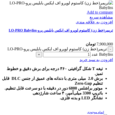
Add to compare
مشاهده سریع
افزودن به علاقه مندی
تریمر(خط زن) کاستوم لوپرو اف ایکس بابلیس پرو-LO-PRO Babyliss
7,900,000
تومان
تریمر(خط زن) کاستوم لوپرو اف ایکس بابلیس پرو-LO-PRO
Babyliss عدد
افزودن به سبد خرید
تیغه T شکل گرافیتی ۳۶۰ درجه برای برش دقیق و خطوط
تمیز.
برش 2.0 میلی متری با دندانه های عمیق ار جنس DLC قابل
تنظیم Zero-Gap
موتور براشلس 6800 دور در دقیقه با دو سرعت قابل تنظیم.
باتریپ 3300 میلی‌آمپر، ۴ ساعت شارژدهی
نشانگر LED و بدنه فلزی.
اتمام موجودی