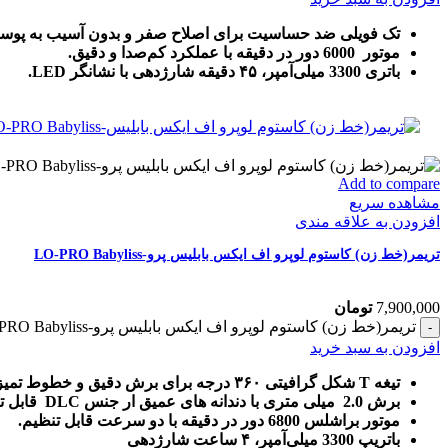
تک فویلی ضد حساسیت برای اصلاح صفر و بدون آسیب به پوس
موتور 6000 دور در دقیقه با عملکرد کم‌صدا و دقیق.
باتری 3300 میلی‌آمپر، ۴۵ دقیقه شارژدهی با نشانگر LED.
Add to compare
مشاهده سریع
افزودن به علاقه مندی
تریمر(خط زن) کاستوم لوپرو اف ایکس بابلیس پرو-LO-PRO Babyliss
7,900,000
تومان
تریمر(خط زن) کاستوم لوپرو اف ایکس بابلیس پرو-LO-PRO Babyliss عدد
افزودن به سبد خرید
تیغه T شکل گرافیتی ۳۶۰ درجه برای برش دقیق و خطوط تمیز.
برش 2.0 میلی متری با دندانه های عمیق ار جنس DLC قابل تنظیم Zero-Gap
موتور براشلس 6800 دور در دقیقه با دو سرعت قابل تنظیم.
باتریپ 3300 میلی‌آمپر، ۴ ساعت شارژدهی