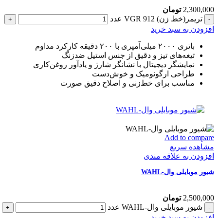
2,300,000
تومان
تریمر(خط زن) VGR 912 عدد
افزودن به سبد خرید
باتری ۲۰۰۰ میلی‌آمپری با ۲۰۰ دقیقه کارکرد مداوم
تیغه‌های تیز و دقیق از جنس استیل ضدزنگ
نمایشگر دیجیتال با نشانگر شارژ و یادآور روغن‌کاری
طراحی ارگونومیک و خوش‌دست
مناسب برای خط‌زنی و اصلاح دقیق صورت
Add to compare
مشاهده سریع
افزودن به علاقه مندی
شیور موبایلی وال-WAHL
2,500,000
تومان
شیور موبایلی وال-WAHL عدد
افزودن به سبد خرید