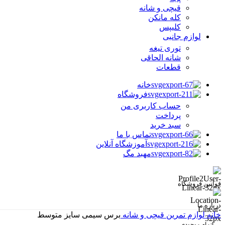
قیچی و شانه
کله مانکن
کلیپس
لوازم جانبی
توری تیغه
شانه الحاقی
قطعات
خانه
فروشگاه
حساب کاربری من
پرداخت
سبد خرید
تماس با ما
آموزشگاه آنلاین
مهبد مگ
قوانین فروشگاه
درباره ما
خانه
لوازم تمرین
قیچی و شانه
برس سیمی سایز متوسط
اتمام موجودی