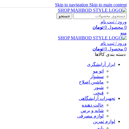
Skip to navigation
Skip to main content
جستجو
ورود / ثبت نام
0
محصول
0
تومان
منو
ورود / ثبت نام
0
محصول
0
تومان
دسته بندی کالاها
ابزار آرایشگری
اتو مو
سشوار
ماشین اصلاح
شیور
قیچی
تجهیزات آرایشگاهی
حالت دهنده
شانه و برس
لوازم مصرفی
لوازم تمرین
پایه