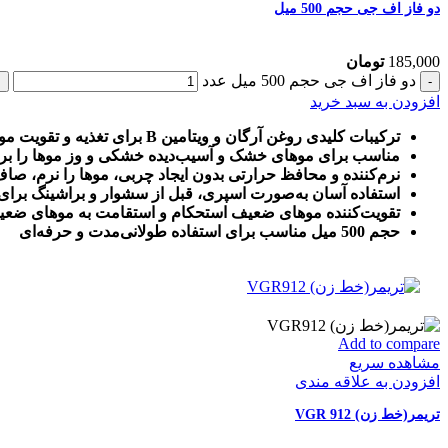
دو فاز اف جی حجم 500 میل
185,000
تومان
دو فاز اف جی حجم 500 میل عدد
افزودن به سبد خرید
ترکیبات کلیدی روغن آرگان و ویتامین B برای تغذیه و تقویت مو
مناسب برای موهای خشک و آسیب‌دیده خشکی و وز موها را برط
نرم‌کننده و محافظ حرارتی بدون ایجاد چربی، موها را نرم، 
استفاده آسان به‌صورت اسپری، قبل از سشوار و براشینگ برا
تقویت‌کننده موهای ضعیف استحکام و استقامت به موهای ض
حجم 500 میل مناسب برای استفاده طولانی‌مدت و حرفه‌ای
Add to compare
مشاهده سریع
افزودن به علاقه مندی
تریمر(خط زن) VGR 912