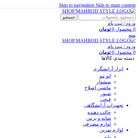
Skip to navigation
Skip to main content
جستجو
ورود / ثبت نام
0
محصول
0
تومان
منو
ورود / ثبت نام
0
محصول
0
تومان
دسته بندی کالاها
ابزار آرایشگری
اتو مو
سشوار
ماشین اصلاح
شیور
قیچی
تجهیزات آرایشگاهی
حالت دهنده
شانه و برس
لوازم مصرفی
لوازم تمرین
پایه