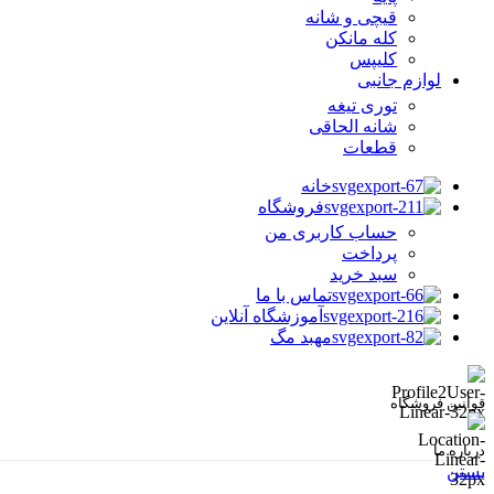
قیچی و شانه
کله مانکن
کلیپس
لوازم جانبی
توری تیغه
شانه الحاقی
قطعات
خانه
فروشگاه
حساب کاربری من
پرداخت
سبد خرید
تماس با ما
آموزشگاه آنلاین
مهبد مگ
قوانین فروشگاه
درباره ما
بستن