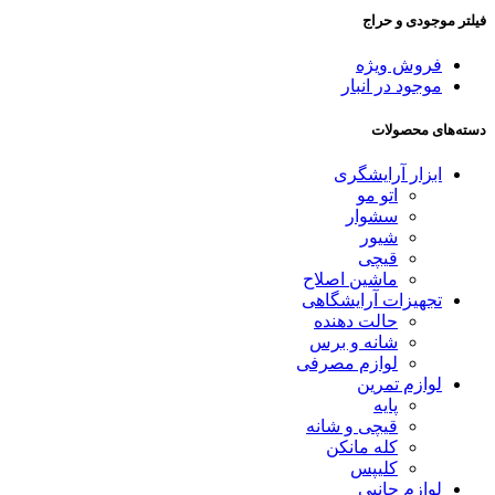
فیلتر موجودی و حراج
فروش ویژه
موجود در انبار
دسته‌های محصولات
ابزار آرایشگری
اتو مو
سشوار
شیور
قیچی
ماشین اصلاح
تجهیزات آرایشگاهی
حالت دهنده
شانه و برس
لوازم مصرفی
لوازم تمرین
پایه
قیچی و شانه
کله مانکن
کلیپس
لوازم جانبی