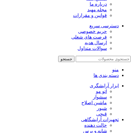
درباره ما
مجله مهبد
قوانین و مقرارات
دسترسی سریع
حریم خصوصی
فرصت های شغلی
ارسال هدیه
سوالات متداول
جستجو
منو
دسته بندی ها
ابزار آرایشگری
اتو مو
سشوار
ماشین اصلاح
شیور
قیچی
تجهیزات آرایشگاهی
حالت دهنده
شانه و برس