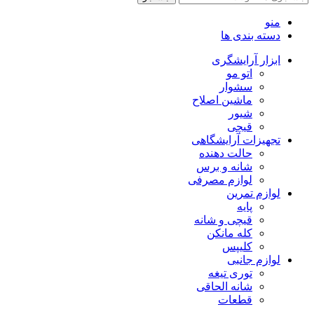
منو
دسته بندی ها
ابزار آرایشگری
اتو مو
سشوار
ماشین اصلاح
شیور
قیچی
تجهیزات آرایشگاهی
حالت دهنده
شانه و برس
لوازم مصرفی
لوازم تمرین
پایه
قیچی و شانه
کله مانکن
کلیپس
لوازم جانبی
توری تیغه
شانه الحاقی
قطعات