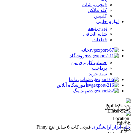
قیچی و شانه
کله مانکن
کلیپس
لوازم جانبی
توری تیغه
شانه الحاقی
قطعات
خانه
فروشگاه
حساب کاربری من
پرداخت
سبد خرید
تماس با ما
آموزشگاه آنلاین
مهبد مگ
قوانین فروشگاه
درباره ما
خانه
ابزار آرایشگری
قیچی کات 6 سایز اینچ Finny
اتمام موجودی