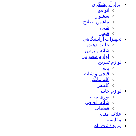
ابزار آرایشگری
اتو مو
سشوار
ماشین اصلاح
شیور
قیچی
تجهیزات آرایشگاهی
حالت دهنده
شانه و برس
لوازم مصرفی
لوازم تمرین
پایه
قیچی و شانه
کله مانکن
کلیپس
لوازم جانبی
توری تیغه
شانه الحاقی
قطعات
علاقه مندی
مقایسه
ورود / ثبت نام