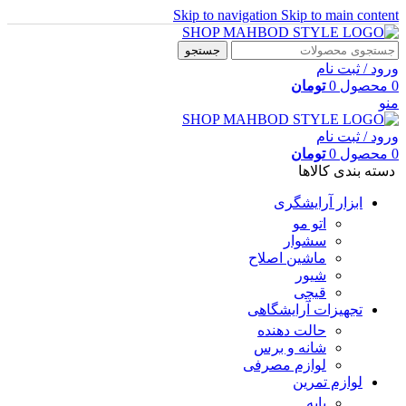
Skip to navigation
Skip to main content
جستجو
ورود / ثبت نام
0
محصول
0
تومان
منو
ورود / ثبت نام
0
محصول
0
تومان
دسته بندی کالاها
ابزار آرایشگری
اتو مو
سشوار
ماشین اصلاح
شیور
قیچی
تجهیزات آرایشگاهی
حالت دهنده
شانه و برس
لوازم مصرفی
لوازم تمرین
پایه